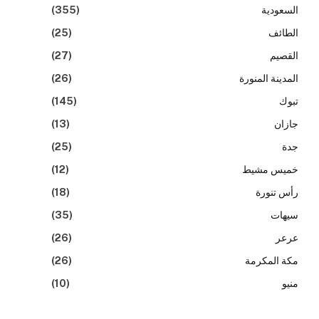
السعودية
(355)
الطائف
(25)
القصيم
(27)
المدينة المنورة
(26)
تبوك
(145)
جازان
(13)
جدة
(25)
خميس مشيط
(12)
رأس تنورة
(18)
سيهات
(35)
عرعر
(26)
مكة المكرمة
(26)
منيو
(10)