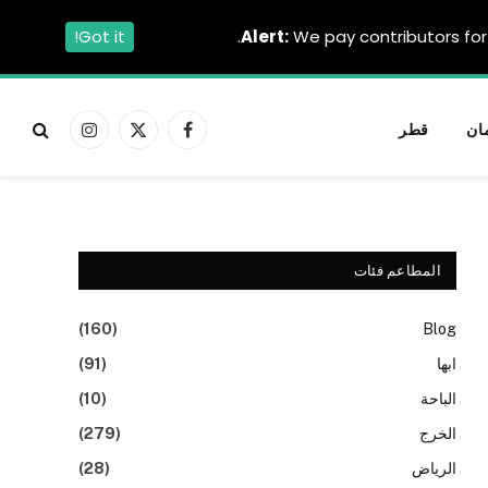
Got it!
Alert:
We pay contributors for 
ان
قطر
فيسبوك
X
الانستغرام
(Twitter)
المطاعم فئات
(160)
Blog
ابها
(91)
الباحة
(10)
الخرج
(279)
الرياض
(28)