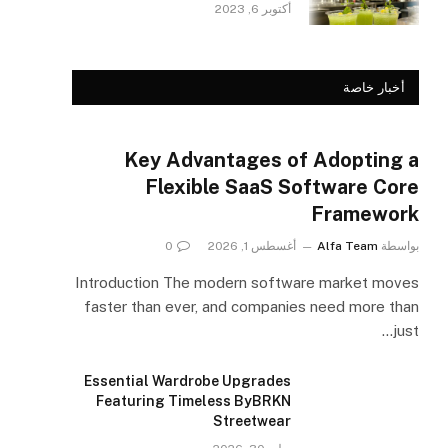
أكتوبر 6, 2023
أخبار خاصة
Key Advantages of Adopting a
Flexible SaaS Software Core
Framework
بواسطة
Alfa Team
أغسطس 1, 2026
0
Introduction The modern software market moves
faster than ever, and companies need more than
just…
Essential Wardrobe Upgrades
Featuring Timeless ByBRKN
Streetwear