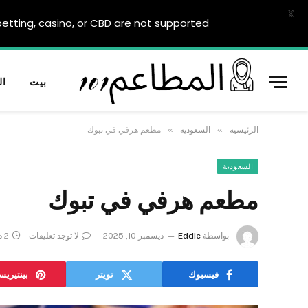
X
tting, casino, or CBD are not supported.
بيت
ال
»
»
الرئيسية
السعودية
مطعم هرفي في تبوك
السعودية
مطعم هرفي في تبوك
بواسطة
Eddie
ديسمبر 10, 2025
لا توجد تعليقات
2 دقائق
فيسبوك
تويتر
بينتيري