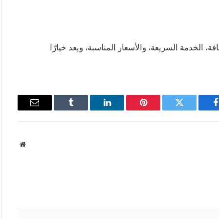
 الخدمة السريعة، والأسعار المناسبة، ويعد خيارًا
فيسبوك
تويتر
بينتيريست
لينكدإن
Tumblr
البريد
الإلكتروني
موقع
الويب