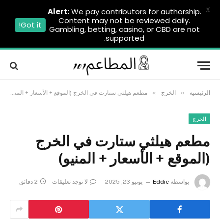
X
Alert:
We pay contributors for authorship.
Content may not be reviewed daily.
Got it!
Gambling, betting, casino, or CBD are not
supported.
»
»
الرئيسية
الخرج
مطعم هيلثي ستارت في الخرج (الموقع + الأسعار + المنيو)
الخرج
مطعم هيلثي ستارت في الخرج
(الموقع + الأسعار + المنيو)
بواسطة
Eddie
يونيو 23, 2025
لا توجد تعليقات
2 دقائق