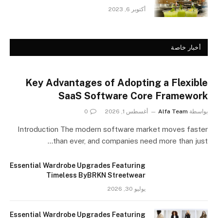
أكتوبر 6, 2023
أخبار خاصة
Key Advantages of Adopting a Flexible
SaaS Software Core Framework
بواسطة
Alfa Team
أغسطس 1, 2026
0
Introduction The modern software market moves faster
than ever, and companies need more than just…
Essential Wardrobe Upgrades Featuring
Timeless ByBRKN Streetwear
يوليو 30, 2026
Essential Wardrobe Upgrades Featuring