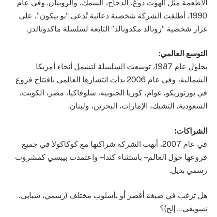
الأطعمة مثل الهوت دوغ، الدجاج، السمك، والروبيان. وفي عام
1990، أطلقت الشركة شخصية دعائية تُدعى “بو بيكون”، على
غرار شخصية “رونالد مكدونالد” التابعة لسلسلة ماكدونالدز.
التوسع العالمي:
بحلول عام 1987، توسعت السلسلة لتشمل أنحاء أمريكا
الشمالية، وفي عام 2006 بدأت انتشارها العالمي بافتتاح فروع
في بورتوريكو، غوام، كوريا الجنوبية، سلوفاكيا، مصر، الكويت،
السعودية، التشيك، الإمارات، البحرين، ولبنان.
الشراكات:
في عام 2007، أنهت الشركة شراكتها مع كوكاكولا في جميع
فروعها حول العالم – باستثناء كندا – واعتمدت بيبسي كمشروب
رسمي بديل.
هل ترغب في صيغة أقصر أو بأسلوب مختلف (رسمي، شبابي،
تسويقي… إلخ)؟