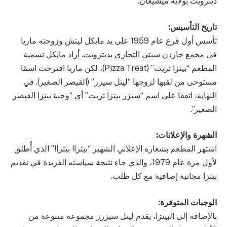
ديترويت بولاية ميشيغان.
تاريخ التأسيس:
تأسس أول فرع عام 1959 على يد مايكل ليتش وزوجته ماريا
في مجمع جاردن سيتي التجاري بديترويت. أراد مايكل تسمية
المطعم “بيتزا تريت” (Pizza Treat)، لكن ماريا اقترحت اسمًا
مستوحى من لقبها لزوجها “ليتل سيزر” (القيصر الصغير). في
النهاية، اتفقا على اسم “سيزر بيتزا تريت” أي “وجبة بيتزا القيصر
الصغير”.
الشهرة والإعلانات:
اشتهر المطعم بشعاره الإعلاني الشهير “بيتزا! بيتزا!” الذي أُطلق
لأول مرة عام 1979، والذي جاء نتيجة سياسته الفريدة في تقديم
بيتزا مجانية إضافية مع كل طلب.
الوجبات المتوفرة:
بالإضافة إلى البيتزا، يقدم ليتل سيزرز مجموعة متنوعة من