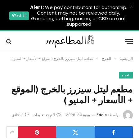
X
Alert:
We pay contributors for authorship.
Content may not be reviewed daily.
Got it!
Gambling, betting, casino, or CBD are not
supported.
»
»
الرئيسية
الخرج
مطعم ليتل سيزرز بالخرج (الموقع + الأسعار + المنيو )
الخرج
مطعم ليتل سيزرز بالخرج (الموقع
+ الأسعار + المنيو )
بواسطة
Eddie
يونيو 30, 2025
لا توجد تعليقات
2 دقائق