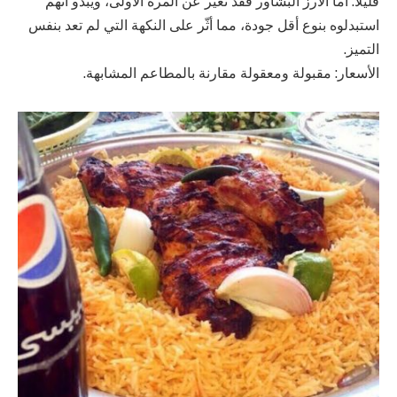
قليلاً. أما الأرز البشاور فقد تغير عن المرة الأولى، ويبدو أنهم
استبدلوه بنوع أقل جودة، مما أثّر على النكهة التي لم تعد بنفس
التميز.
الأسعار: مقبولة ومعقولة مقارنة بالمطاعم المشابهة.