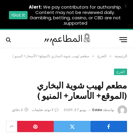
X
Alert:
We pay contributors for authorship.
Content may not be reviewed daily.
Got it!
Gambling, betting, casino, or CBD are not
supported.
»
»
الرئيسية
الخرج
مطعم لهيب شوية البخاري (الموقع+ الأسعار+ المنيو )
الخرج
مطعم لهيب شوية البخاري
(الموقع+ الأسعار+ المنيو )
بواسطة
Eddie
يونيو 27, 2025
لا توجد تعليقات
2 دقائق