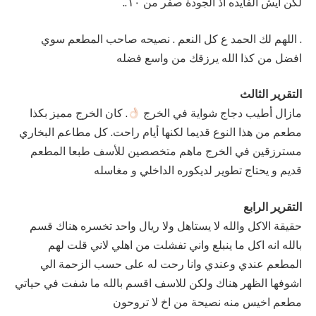
لكن ايش الفايده اذ الجودة صفر من ١٠..
. اللهم لك الحمد ع كل النعم . نصيحه صاحب المطعم سوي
افضل من كذا الله يرزقك من واسع فضله
التقرير الثالث
مازال أطيب دجاج شواية في الخرج ⁦
⁩. كان الخرج مميز بكذا
مطعم من هذا النوع قديما لكنها أيام راحت. كل مطاعم البخاري
مسترزقين في الخرج ماهم متخصصين للأسف طبعا المطعم
قديم و يحتاج تطوير لديكوره الداخلي و مغاسله
التقرير الرابع
حقيقة الاكل والله لا يستاهل ولا ريال واحد تخسره هناك قسم
بالله انه اكل ما ينبلع واني تفشلت من اهلي لاني قلت لهم
المطعم عندي وعندي وانا رحت له على حسب الزحمة الي
اشوفها الظهر هناك ولكن للاسف اقسم بالله ما شفت في حياتي
مطعم اخيس منه نصيحة من اخ لا تروحون