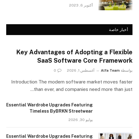
أكتوبر 6, 2023
أخبار خاصة
Key Advantages of Adopting a Flexible
SaaS Software Core Framework
بواسطة
Alfa Team
أغسطس 1, 2026
0
Introduction The modern software market moves faster
than ever, and companies need more than just…
Essential Wardrobe Upgrades Featuring
Timeless ByBRKN Streetwear
يوليو 30, 2026
Essential Wardrobe Upgrades Featuring