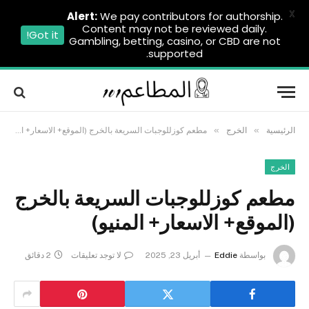
X
Alert:
We pay contributors for authorship.
Content may not be reviewed daily.
Got it!
Gambling, betting, casino, or CBD are not
supported.
»
»
الرئيسية
الخرج
مطعم كوزللوجبات السريعة بالخرج (الموقع+ الاسعار+ المنيو)
الخرج
مطعم كوزللوجبات السريعة بالخرج
(الموقع+ الاسعار+ المنيو)
بواسطة
Eddie
أبريل 23, 2025
لا توجد تعليقات
2 دقائق