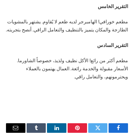
التقرير الخامس
مطعم خورافي! الهامبرجر لديه طعم لا يُقاوم. يشتهر بالمشويات
الطازجة والمكان يتميز بالتنظيف والتعامل الراقي. أنصح بتجربته.
التقرير السادس
مطعم أكثر من رائع! الأكل نظيف ولذيذ، خصوصاً الشاورما.
الأسعار مقبولة والخدمة رائعة. العمال يهتمون بالعملاء
ويحترمونهم، والتعامل راقي.
فيسبوك
تويتر
بينتيريست
لينكدإن
Tumblr
البريد