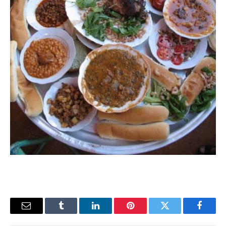
فيسبوك
تويتر
بينتيريست
لينكدإن
Tumblr
البريد