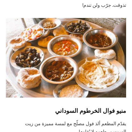
تذوقت. جرّب ولن تندم!
منيو فوال الخرطوم السوداني
يقدّم المطعم ألذ فول مصلّح مع لمسة مميزة من زيت
السمسم، طعمه لا يُقاوم!