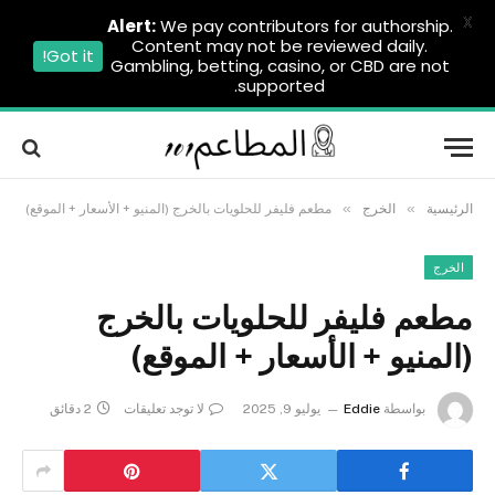
X
Alert:
We pay contributors for authorship.
Content may not be reviewed daily.
Got it!
Gambling, betting, casino, or CBD are not
supported.
»
»
الرئيسية
الخرج
مطعم فليفر للحلويات بالخرج (المنيو + الأسعار + الموقع)
الخرج
مطعم فليفر للحلويات بالخرج
(المنيو + الأسعار + الموقع)
بواسطة
Eddie
يوليو 9, 2025
لا توجد تعليقات
2 دقائق