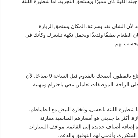
جبنة الفيتا كان مميزًا ويستحق التجربة. أما شطيرة اللبنة
ت، لأن الشاي نفد بسرعة. المكان يستحق الزيارة
ان الطعام نظيفًا ولذيذًا ويحمل نكهة تشعرك وكأنك في
 يحسب لهم.
المكان جميل وهادئ جدًا. إذا كنت ترغب في الاستمتاع بالفطور، أنصحك بالقدوم قبل الساعة 9 صباحًا، لأن
على الراحة. الموظفات تعاملن معي باحترام ومهنية
نا شطيرة اللبنة بالعسل، وفخارة البيض مع الطماطم،
ة. أكثر ما جذبني هو أسعارهم المناسبة مقارنة
إضافة أصناف جديدة إلى القائمة. مواقف السيارات
المتكررة، وأتمنى لهم التوفيق والدعم.