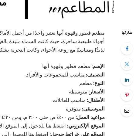
مطعم فطور وقهوة أبها يعتبر واحدًا من أجمل الأماك
شاركها
أجواء طبيعية ساحرة، حيث كانت السماء ملبدة بالغيو
لذيذًا ومتناسبًا مع روعة الأجواء، وكانت التجربة بش
الإسم:
مطعم فطور وقهوة أبها
التصنيف:
مناسب للمجموعات والأفراد
النوع:
مطعم
الأسعار:
متوسطة
الأطفال:
مناسب للعائلات
الموسيقى:
متوفرة
مواعيد العمل:
من ٥:٠٠ ص حتى ٢:٠٠ م، ومن ٤:٣٠ م حتى ١٢:٠٠ ص
الموقع الإلكتروني:
اضغط هنا للدخول إلى الموقع ال
الموقع على خرائط جوجل:
اضغط هنا للوصول إلى 