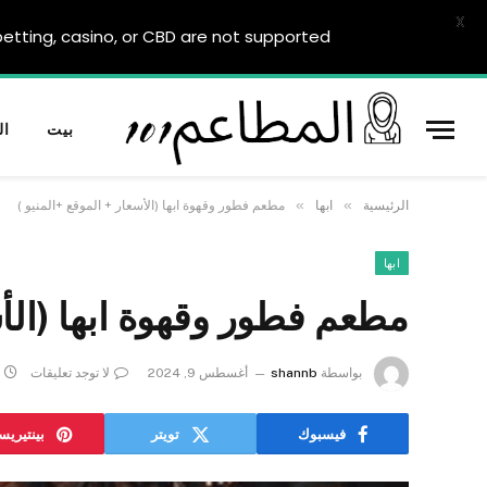
X
tting, casino, or CBD are not supported.
بيت
ال
»
»
الرئيسية
ابها
مطعم فطور وقهوة ابها (الأسعار + الموقع +المنيو )
ابها
مطعم فطور وقهوة ابها (الأس
بواسطة
shannb
أغسطس 9, 2024
لا توجد تعليقات
فيسبوك
تويتر
بينتيري