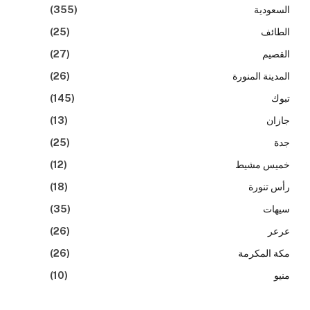
السعودية
(355)
الطائف
(25)
القصيم
(27)
المدينة المنورة
(26)
تبوك
(145)
جازان
(13)
جدة
(25)
خميس مشيط
(12)
رأس تنورة
(18)
سيهات
(35)
عرعر
(26)
مكة المكرمة
(26)
منيو
(10)