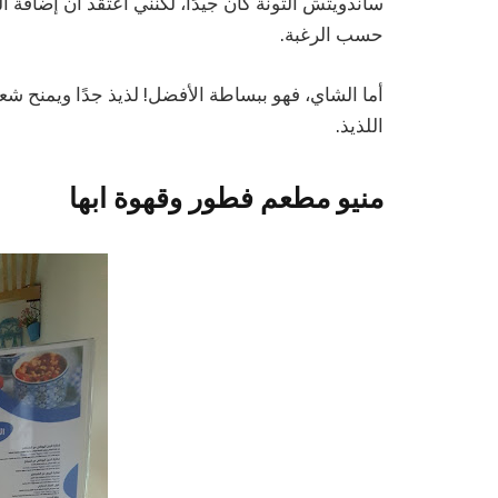
ساندويتش التونة كان جيدًا، لكنني أعتقد أن إضافة ا
حسب الرغبة.
أما الشاي، فهو ببساطة الأفضل! لذيذ جدًا ويمنح شعور
اللذيذ.
منيو مطعم فطور وقهوة ابها