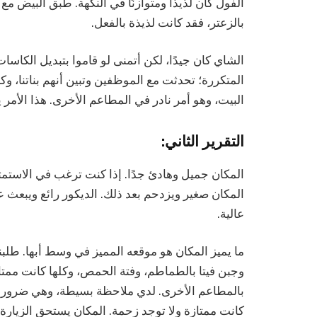
الفول كان لذيذًا ومتوازنًا في النكهة. طبق البيض مع 
بالزعتر، فقد كانت لذيذة بالفعل.
الشاي كان جيدًا، لكن أتمنى لو قاموا بتبديل الكاسا
المتكررة؛ تحدثت مع الموظفين وتبين أنهم بناتنا، وك
البيت، وهو أمر نادر في المطاعم الأخرى. هذا الأمر
التقرير الثاني:
المكان صغير ويزدحم بعد ذلك. الديكور رائع ويبعث 
عالية.
ما يميز المكان هو موقعه المميز في وسط أبها. طلب
وجبن فيتا بالطماطم، وفتة الحمص، وكلها كانت ممتاز
بالمطاعم الأخرى. لدي ملاحظة بسيطة، وهي ضرورة 
كانت ممتازة ولا توجد زحمة. المكان يستحق الزيارة 