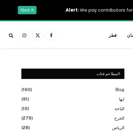
Got it!
Alert:
We pay contributors for 
ان
قطر
فيسبوك
X
الانستغرام
(Twitter)
المطاعم فئات
(160)
Blog
ابها
(91)
الباحة
(10)
الخرج
(279)
الرياض
(28)