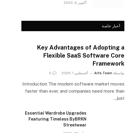
أكتوبر 6, 2023
أخبار خاصة
Key Advantages of Adopting a
Flexible SaaS Software Core
Framework
بواسطة
Alfa Team
أغسطس 1, 2026
0
Introduction The modern software market moves
faster than ever, and companies need more than
just…
Essential Wardrobe Upgrades
Featuring Timeless ByBRKN
Streetwear