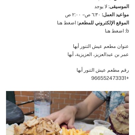
الموسيقى
: لا يوجد
مواعيد العمل:
٦:٣٠ ص – ٢:٠٠ ص
الموقع الإلكتروني للمطعم:
اضغط هنا
b: اضغط هنا
عنوان مطعم عيش التنور أبها
عمر بن عبدالعزيز، العزيزية، أبها
رقم مطعم عيش التنور أبها
+966552473331