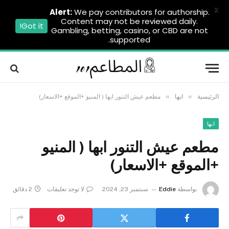
X
Alert:
We pay contributors for authorship.
Content may not be reviewed daily.
Got it!
Gambling, betting, casino, or CBD are not
supported.
»
»
الرئيسية
ابها
مطعم عيش التنور ابها ( المنيو +الموقع +الاسعار)
ابها
مطعم عيش التنور ابها ( المنيو
+الموقع +الاسعار)
بواسطة
Eddie
سبتمبر 23, 2024
لا توجد تعليقات
2 دقائق