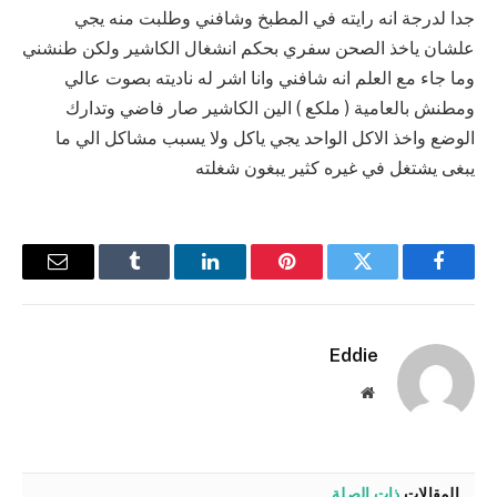
جدا لدرجة انه رايته في المطبخ وشافني وطلبت منه يجي
علشان ياخذ الصحن سفري بحكم انشغال الكاشير ولكن طنشني
وما جاء مع العلم انه شافني وانا اشر له ناديته بصوت عالي
ومطنش بالعامية ( ملكع ) الين الكاشير صار فاضي وتدارك
الوضع واخذ الاكل الواحد يجي ياكل ولا يسبب مشاكل الي ما
يبغى يشتغل في غيره كثير يبغون شغلته
فيسبوك
تويتر
بينتيريست
لينكدإن
Tumblr
البريد
الإلكترو
Eddie
موقع
الويب
المقالات
ذات الصلة