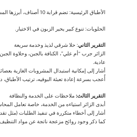
الأطباق الرئيسية: تضم قرابة 10 أصناف، أبرزها المشويات وكبة باللبن، وكانت جيدة.
الحلويات: تنوع كبير يحير الزبون في الاختيار.
التقرير الثاني
: حلا شرقي لذيذ وخدمة سريعة
الزائر جرب “أم علي”، الكنافة بالجبن، وحلاوة الجبن.
عادية.
أشار إلى إمكانية استبدال المشروبات الغازية بعصائر طا
أُعجب بسرعة إعادة تعبئة البوفيه، ترتيب الأطباق، 
التقرير الثالث:
ملاحظات على الخدمة والنظافة
أبدى الزائر استياءه من الخدمة، خاصة تعامل المحاس
أشار إلى أخطاء متكررة في تنفيذ الطلبات (مثل تقد
كما ذكر وجود روائح مزعجة ناتجة عن مواد التنظيف 