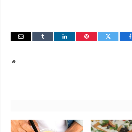
فيسبوك
تويتر
بينتيريست
لينكدإن
Tumblr
البريد
الإلكتروني
موقع
الويب