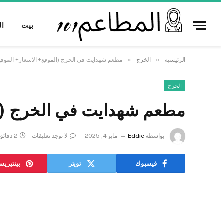
tting, casino, or CBD are not supported.
بيت
ال
»
»
الرئيسية
الخرج
مطعم شهدايت في الخرج (الموقع+ الاسعار+ الموقع
الخرج
مطعم شهدايت في الخرج (ال
بواسطة
Eddie
مايو 4, 2025
لا توجد تعليقات
2 دقائق
فيسبوك
تويتر
بينتيري