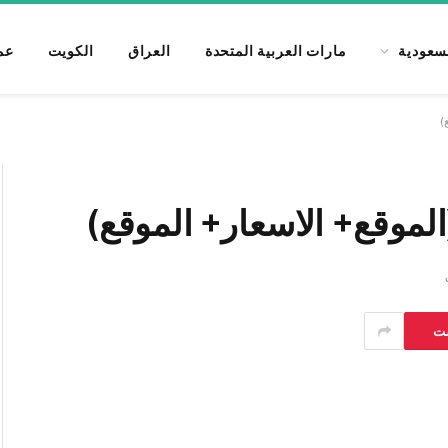
authorship. Content may not be reviewed daily. Gambling, be
سعودية
مارات العربية المتحدة
العراق
الكويت
عم
)
موقع+ الاسعار+ الموقع)
ست