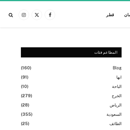
Got it!
Alert:
We pay contributors for 
ان
قطر
فيسبوك
X
الانستغرام
(Twitter)
المطاعم فئات
(160)
Blog
ابها
(91)
الباحة
(10)
الخرج
(279)
الرياض
(28)
السعودية
(355)
الطائف
(25)