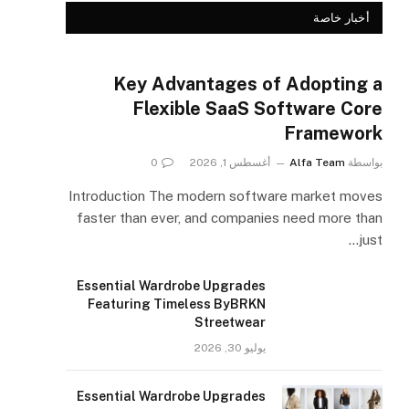
أخبار خاصة
Key Advantages of Adopting a
Flexible SaaS Software Core
Framework
بواسطة
Alfa Team
أغسطس 1, 2026
0
Introduction The modern software market moves
faster than ever, and companies need more than
just…
Essential Wardrobe Upgrades
Featuring Timeless ByBRKN
Streetwear
يوليو 30, 2026
Essential Wardrobe Upgrades