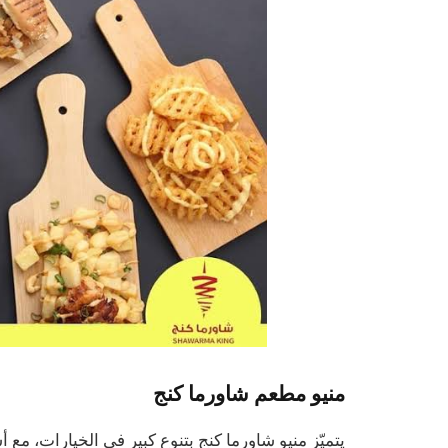
منيو مطعم شاورما كنج
يتميّز منيو شاورما كنج بتنوع كبير في الخيارات، مع