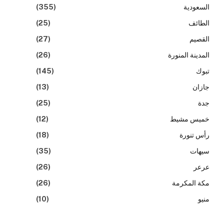
السعودية
(355)
الطائف
(25)
القصيم
(27)
المدينة المنورة
(26)
تبوك
(145)
جازان
(13)
جدة
(25)
خميس مشيط
(12)
رأس تنورة
(18)
سيهات
(35)
عرعر
(26)
مكة المكرمة
(26)
منيو
(10)