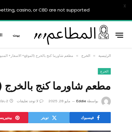
X
tting, casino, or CBD are not supported.
بيت
ال
»
»
الرئيسية
الخرج
مطعم شاورما كنج بالخرج (الموقع+ الاسعار+ المنيو
الخرج
مطعم شاورما كنج بالخرج (ا
بواسطة
Eddie
مايو 28, 2025
لا توجد تعليقات
2 دقائق
فيسبوك
تويتر
بينتيري