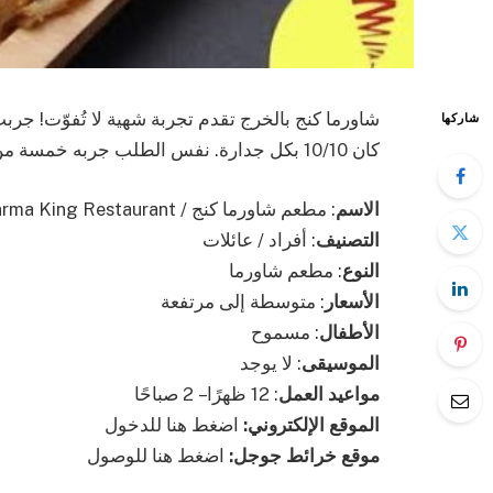
شاورما كنج بالخرج تقدم تجربة شهية لا تُفوّت! ج
شاركها
كان 10/10 بكل جدارة. نفس الطلب جربه خمسة من أصدقائي، واتفقنا جميعًا على التقييم الممتاز.
الاسم
: مطعم شاورما كنج / Shawarma King Restaurant
التصنيف
: أفراد / عائلات
النوع
: مطعم شاورما
الأسعار
: متوسطة إلى مرتفعة
الأطفال
: مسموح
الموسيقى
: لا يوجد
مواعيد العمل
: 12 ظهرًا – 2 صباحًا
الموقع الإلكتروني:
اضغط هنا للدخول
موقع خرائط جوجل:
اضغط هنا للوصول