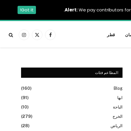
Got it!
Alert:
We pay contributors for 
ان
قطر
فيسبوك
X
الانستغرام
(Twitter)
المطاعم فئات
(160)
Blog
ابها
(91)
الباحة
(10)
الخرج
(279)
الرياض
(28)