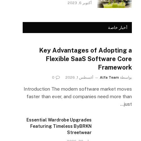
أكتوبر 6, 2023
أخبار خاصة
Key Advantages of Adopting a
Flexible SaaS Software Core
Framework
بواسطة
Alfa Team
أغسطس 1, 2026
0
Introduction The modern software market moves
faster than ever, and companies need more than
just…
Essential Wardrobe Upgrades
Featuring Timeless ByBRKN
Streetwear