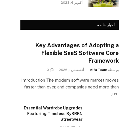
أكتوبر 6, 2023
أخبار خاصة
Key Advantages of Adopting a
Flexible SaaS Software Core
Framework
بواسطة
Alfa Team
أغسطس 1, 2026
0
Introduction The modern software market moves
faster than ever, and companies need more than
just…
Essential Wardrobe Upgrades
Featuring Timeless ByBRKN
Streetwear