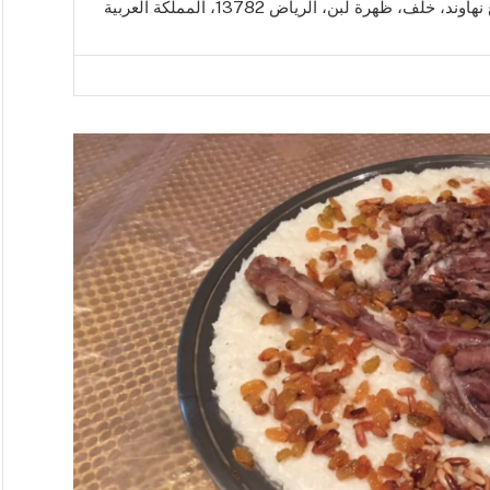
أسواق بلشرف، 8676 شارع نهاوند، خلف، ظهرة لبن، الرياض 13782، المملكة العربية