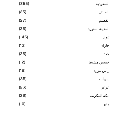
السعودية
(355)
الطائف
(25)
القصيم
(27)
المدينة المنورة
(26)
تبوك
(145)
جازان
(13)
جدة
(25)
خميس مشيط
(12)
رأس تنورة
(18)
سيهات
(35)
عرعر
(26)
مكة المكرمة
(26)
منيو
(10)