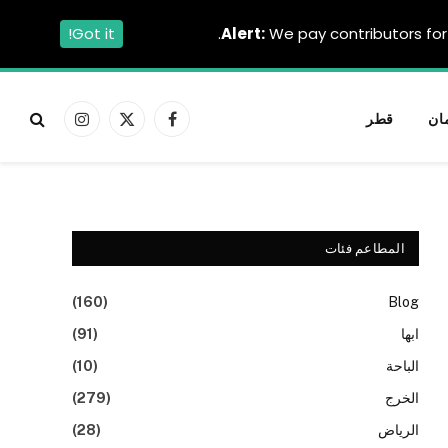
Got it!
Alert:
We pay contributors for 
ان
قطر
فيسبوك
X
الانستغرام
(Twitter)
المطاعم فئات
(160)
Blog
ابها
(91)
الباحة
(10)
الخرج
(279)
الرياض
(28)