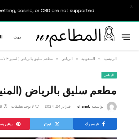
X
tting, casino, or CBD are not supported.
بيت
ال
»
»
»
الرئيسية
السعودية
الرياض
مطعم سليق بالرياض (المنيو +الاسع
الرياض
مطعم سليق بالرياض (المنيو
بواسطة
shannb
فبراير 24, 2024
لا توجد تعليقات
8 دقائق
فيسبوك
تويتر
بينتيري