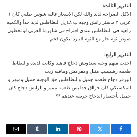
التقرير الثالث:
الاكل الصراحه لذيذ والله لكن الاسعار غاليه شوتين طلبي كان ١
عربي ٢ ماستر رانش وجبه ب ٤٨﷼ البطاطس لذيذ جداً والكميه
راهيه في البطاطس عندي اقتراح في شاورما العربي لو تحطون
صوص ثوم حار مع الثوم البارد بيكون فخم
التقرير الرابع:
اخذت منهم وجبه سندوتش دجاج فاهيتا وكانت لذيذه والبطاط
طعمه رهيييييب متبل ومقرمش ومافيه زيت
البرقر دجاج طعمه جميل والبطاطس حق الوجبه جميل ومبهر و
المكسيكي كان حرااق جدا بس طعمه مميز و الرانش دجاج كان
جميل بأختصار الدجاج حريقه عندهم 💜
فيسبوك
تويتر
بينتيريست
لينكدإن
Tumblr
البريد