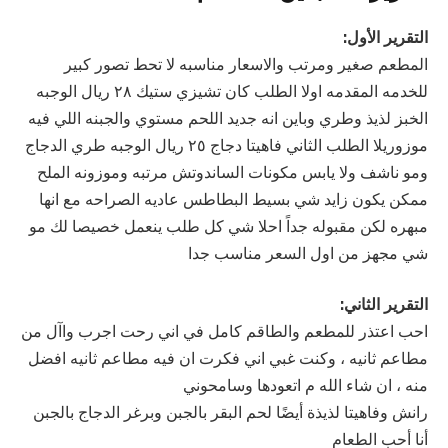
التقرير الأول:
المطعم صغير ومرتب والاسعار مناسبه لا تحط تصور كبير
للخدمه المقدمه اولا الطلب كان تشيزي ستيك ٢٨ ريال الوجبه
الخبز لذيذ وطري وباين انه جديد اللحم مستوي والجبنه اللي فيه
موزوريلا الطلب الثاني فاهيتا دجاج ٢٥ ريال الوجبه طري الدجاج
ومو ناشف ولا يابس مكونات الساندوتش مرتبه وموزونه الملح
ممكن يكون زايد شي بسيط البطاطس عاديه الصراحه مع انها
مبهره لكن مقبوله جداً احلا شي كل طلب ينعمل خصيصا لك مو
شي مجهز من اول السعر مناسب جدا
التقرير الثاني:
احب اعتذر للمطعم والطاقم كامل في اني رحت اجرب واآل من
مطاعم ثانيه ، وكنت غبي اني فكرت ان فيه مطاعم ثانيه افضل
منه ، ان شاء الله م اتعودها وسامحوني
رانش وفاهيتا لذيذة أيضًا لحم البقر بالجبن وبرغر الدجاج بالجبن
أنا أحب الطعام