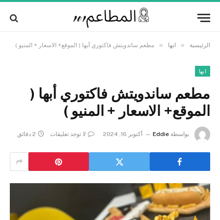
Alert:
We pay contributors for authorship.
Content may not be reviewed daily.
Got it!
Gambling, betting, casino, or CBD are not
supported.
»
»
الرئيسية
ابها
مطعم ساندويتش فاكتوري أبها ( الموقع+ الاسعار + المنيو )
ابها
مطعم ساندويتش فاكتوري أبها (
الموقع+ الاسعار + المنيو )
بواسطة
Eddie
أكتوبر 16, 2024
لا توجد تعليقات
2 دقائق