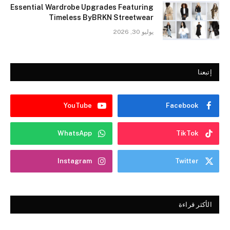
Essential Wardrobe Upgrades Featuring
Timeless ByBRKN Streetwear
يوليو 30, 2026
إتبعنا
YouTube
Facebook
WhatsApp
TikTok
Instagram
Twitter
الأكثر قراءة