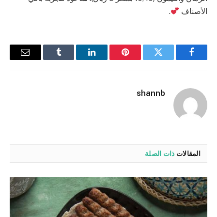
الأصناف
.
فيسبوك
تويتر
بينتيريست
لينكدإن
Tumblr
البريد
الإلكترو
shannb
المقالات
ذات الصلة