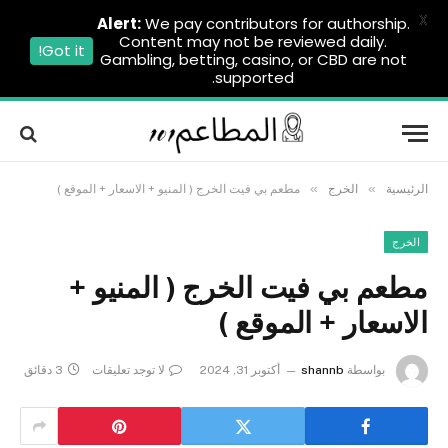
X
Alert:
We pay contributors for authorship.
Content may not be reviewed daily.
Got it!
Gambling, betting, casino, or CBD are not
supported.
»
»
الرئيسية
الخرج
مطعم بي فيت الخرج ( المنيو + الاسعار + الموقع )
الخرج
مطعم بي فيت الخرج ( المنيو +
الاسعار + الموقع )
بواسطة
shannb
أكتوبر 31, 2024
لا توجد تعليقات
3 دقائق