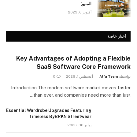
المنيو)
أكتوبر 6, 2023
أخبار خاصة
Key Advantages of Adopting a Flexible
SaaS Software Core Framework
بواسطة
Alfa Team
أغسطس 1, 2026
0
Introduction The modern software market moves faster
than ever, and companies need more than just…
Essential Wardrobe Upgrades Featuring
Timeless ByBRKN Streetwear
يوليو 30, 2026