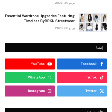
يوليو 30, 2026
Essential Wardrobe Upgrades Featuring
Timeless ByBRKN Streetwear
يوليو 30, 2026
إتبعنا
YouTube
Facebook
WhatsApp
TikTok
Instagram
Twitter