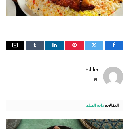
فيسبوك
تويتر
بينتيريست
لينكدإن
Tumblr
البريد
الإلكترو
Eddie
موقع
الويب
المقالات
ذات الصلة