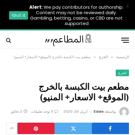
X
Alert:
We pay contributors for authorship.
Content may not be reviewed daily.
Got it!
Gambling, betting, casino, or CBD are not
supported.
»
»
الرئيسية
الخرج
مطعم بيت الكبسة بالخرج (الموقع+ الاسعار+ المنيو)
الخرج
مطعم بيت الكبسة بالخرج
(الموقع+ الاسعار+ المنيو)
بواسطة
Eddie
أبريل 26, 2025
لا توجد تعليقات
2 دقائق