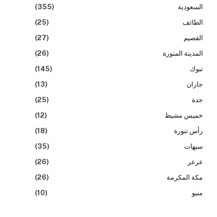
السعودية
(355)
الطائف
(25)
القصيم
(27)
المدينة المنورة
(26)
تبوك
(145)
جازان
(13)
جدة
(25)
خميس مشيط
(12)
رأس تنورة
(18)
سيهات
(35)
عرعر
(26)
مكة المكرمة
(26)
منيو
(10)