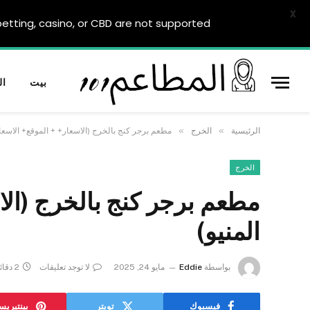
X
tting, casino, or CBD are not supported.
بيت
ال
»
»
الرئيسية
الخرج
مطعم برجر كنج بالخرج (الاسعار+ + الموقع+ الاسعار
الخرج
مطعم برجر كنج بالخرج (الا
المنيو)
بواسطة
Eddie
مايو 24, 2025
لا توجد تعليقات
2 دقائق
فيسبوك
تويتر
بينتيري