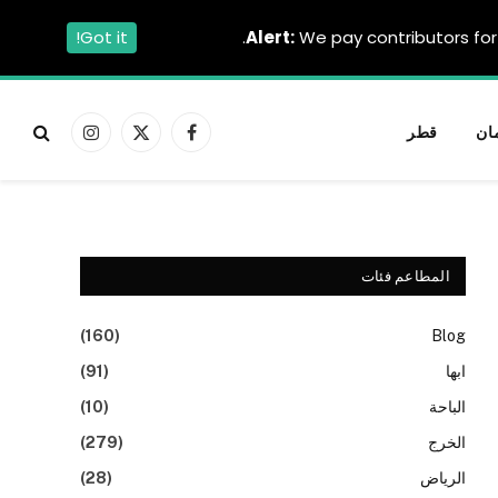
Got it!
Alert:
We pay contributors for 
ان
قطر
فيسبوك
X
الانستغرام
(Twitter)
المطاعم فئات
(160)
Blog
ابها
(91)
الباحة
(10)
الخرج
(279)
الرياض
(28)