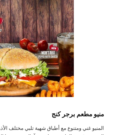
منيو مطعم برجر كنج
المنيو غني ومتنوع مع أطباق شهية تلبي مختلف الأذو