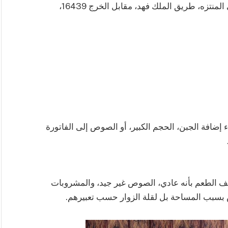
يقع المطعم في Nozul Al Leqa Apartments، حي المنتزه، طريق الملك فهد، مقابل الخرج 16439،
 إضافة الجبن، الحجم الكبير، أو الصوص إلى الفاتورة
صف الطعم بأنه عادي، الصوص غير جيد، والمشروبات
س بسبب المساحة بل لقلة الزوار حسب تعبيرهم.