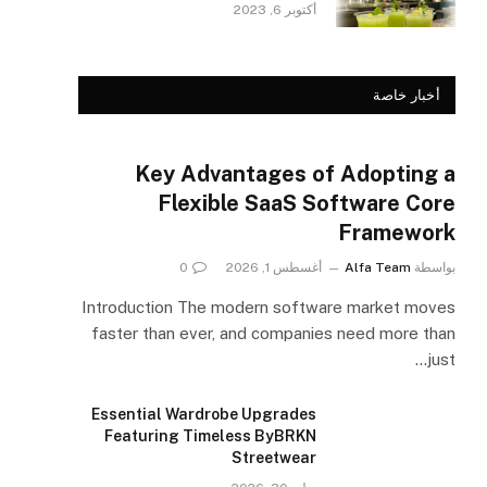
أكتوبر 6, 2023
أخبار خاصة
Key Advantages of Adopting a
Flexible SaaS Software Core
Framework
بواسطة
Alfa Team
أغسطس 1, 2026
0
Introduction The modern software market moves
faster than ever, and companies need more than
just…
Essential Wardrobe Upgrades
Featuring Timeless ByBRKN
Streetwear