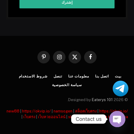
فيسبوك
X
الانستغرام
بينتيريست
(Twitter)
بيت
اتصل بنا
معلومات عنا
تنصل
شروط الاستخدام
سياسة الخصوصية
.
Eaterys 101
© 2026 Designed by
new88
|
https://okvip.io/
|
namsogen
|
สล็อตเว็บตรง
|
https://okvip.io/
|
เว็บตรง
|
เว็บหวยออนไลน์
|
slot gacor
|
situs bola terpercaya
Contact us
OPEN