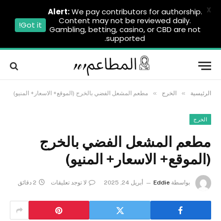
X
Alert:
We pay contributors for authorship.
Content may not be reviewed daily.
Got it!
Gambling, betting, casino, or CBD are not
supported.
»
»
الرئيسية
الخرج
مطعم المشعل الفضي بالخرج (الموقع+ الاسعار+ المنيو)
الخرج
مطعم المشعل الفضي بالخرج
(الموقع+ الاسعار+ المنيو)
بواسطة
Eddie
أبريل 24, 2025
لا توجد تعليقات
2 دقائق