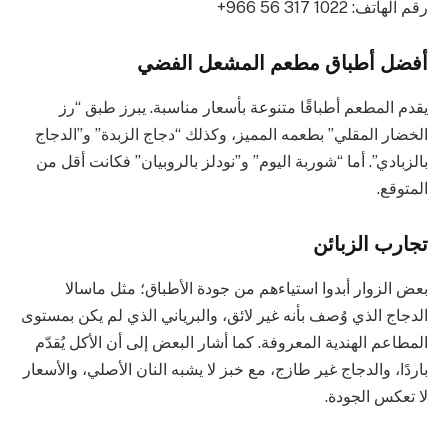
رقم الهاتف: ‏‪+966 56 317 1022‬‏
أفضل أطباق مطعم المشعل الفضي
يقدم المطعم أطباقًا متنوعة بأسعار مناسبة. يبرز طبق “رز
الخضار المقلي” بطعمه المميز، وكذلك “دجاج الزبدة” و”الدجاج
بالزبادي”. أما “شوربة اليوم” و”نودلز بالروبيان” فكانت أقل من
المتوقع.
تجارب الزبائن
بعض الزوار أبدوا استياءهم من جودة الأطباق؛ مثل ماسالا
الدجاج الذي وُصف بأنه غير لائق، والبرياني الذي لم يكن بمستوى
المطاعم الهندية المعروفة. كما أشار البعض إلى أن الأكل يُقدّم
باردًا، والدجاج غير طازج، مع خبز لا يشبه النان الأصلي، والأسعار
لا تعكس الجودة.