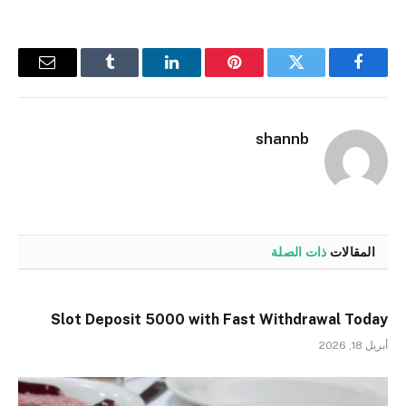
فيسبوك
تويتر
بينتيريست
لينكدإن
Tumblr
البريد
الإلكترو
shannb
المقالات
ذات الصلة
Slot Deposit 5000 with Fast Withdrawal Today
أبريل 18, 2026