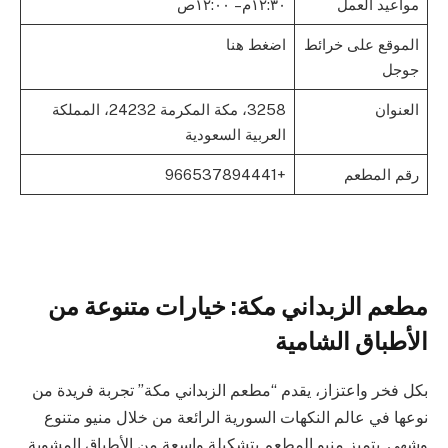
مواعيد العمل
١٢:٣٠م – ١٢:٠٠ص
الموقع على خرائط
اضغط هنا
جوجل
العنوان
3258، مكة المكرمة 24232، المملكة
العربية السعودية
رقم المطعم
+966537894441
مطعم الزبداني مكة: خيارات متنوعة من
الأطباق الشامية
بكل فخر واعتزاز، يقدم “مطعم الزبداني مكة” تجربة فريدة من
نوعها في عالم النكهات السورية الرائعة من خلال منيو متنوع
وشهي. يتميز منيو المطعم بتشكيلة واسعة من الأطباق المشوية