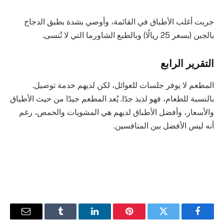
جربت أغلب الأطباق في القائمة، وأوصي بشدة بطبق الدجاج
بالجبن (بسعر 25 ريالًا) وبالطبع الشاورما التي لا تُنسى.
التقرير الرابع
المطعم لا يوفر جلسات للعوائل، لكن لديهم خدمة توصيل.
بالنسبة للطعام، فهو لذيذ جدًا. يُعد المطعم جيدًا من حيث الأطباق
والأسعار، وأفضل الأطباق لديهم هي المشويات والحمص، رغم
أنه ليس الأفضل بين المنافسين.
فيسبوك
تويتر
بينتيريست
لينكدإن
Tumblr
البريد