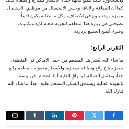
والسحاوق، حيث يتمتع بنكهة جيدة. الأسعار ممتازة والطعام لذيذ،
كما أن النظافة والأناقة وحسن الاستقبال من موظفي الاستقبال
مميزة. يوجد تنوع في الأصناف، وكل ما تطلبه يكون لذيذاً.
نصيحتي هي زيارة هذا المطعم لتجربة طعام لذيذ وبكميات
وفيرة. أنصح الجميع بزيارته.
التقرير الرابع:
ما شاء الله، يُعتبر هذا المطعم من أجمل الأماكن في المنطقة.
يتميز بطبخ رائع ونظافة ممتازة، والأسعار معقولة. المطعم رائع
جداً، وتعامل العمالة فيه راقٍ للغاية. أما الطعام، فهو يتسم
بالجودة العالية ويستحق الشكر. المطعم نظيف جداً، ما شاء الله
تبارك الله.
فيسبوك
تويتر
بينتيريست
لينكدإن
Tumblr
البريد
الإلكترو