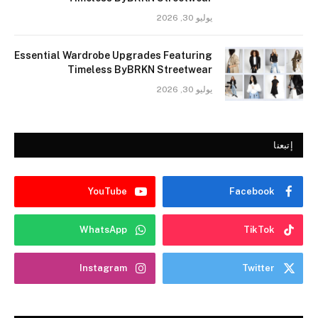
يوليو 30, 2026
Essential Wardrobe Upgrades Featuring
Timeless ByBRKN Streetwear
يوليو 30, 2026
إتبعنا
YouTube
Facebook
WhatsApp
TikTok
Instagram
Twitter