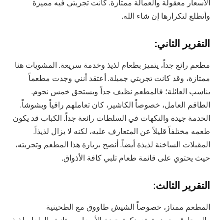
الأسعار معقولة والعمالة ممتازة. كانت تجربتي فيه مميزة
وأتطلع لتكرارها إن شاء الله.
التقرير الثاني:
مطعم رائع جداً، يتميز بطعام لذيذ وخدمة سريعة. المشويات هنا
ممتازة، وقد كانت تجربتي جميلة. أعتقد أنني وجدت مطعماً
يناسب العائلة؛ فالمطعم نظيف جداً ويستحق خمس نجوم.
الطاقم العامل، خصوصاً الكاشير، كان تعاملهم راقياً وبشوشاً.
الخدمة جيدة والنكهات في السلطات رائعة جداً. الكباب قد يكون
طعمه مختلفاً قليلاً عن المتعارف عليه، لكنه لا يزال لذيذاً.
المقبلات الساخنة لذيذة أيضاً. أنصح بزيارة هذا المطعم وتجربته،
حيث يحتوي على قائمة طعام تلبي كافة الأذواق.
التقرير الثالث:
المطعم ممتاز، خصوصاً الشيش طاووق مع الطحينية