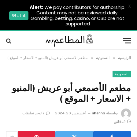
X
Alert:
We pay contributors for authorship.
Content may not be reviewed daily.
Got it!
Gambling, betting, casino, or CBD are not
supported.
»
»
الرئيسية
السعودية
مطعم الأصمعي أبو عريش (المنيو + الاسعار + الموقع )
السعودية
مطعم الأصمعي أبو عريش (المنيو
+ الاسعار + الموقع )
بواسطة
shannb
أغسطس 20, 2024
لا توجد تعليقات
2 دقائق