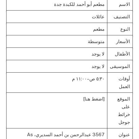
الاسم
مطعم أبو أحمد للكبدة جدة
التصنيف
عائلات
النوع
مطعم
الأسعار
متوسطة
الأطفال
لا يوجد
الموسيقى
لا يوجد
أوقات
٥:٣٠ ص–١١:٠٠ م
العمل
الموقع
[اضغط هنا]
على
خرائط
جوجل
عنوان
3567 عبدالرحمن بن أحمد السديري، As