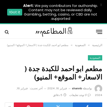
X
Alert:
We pay contributors for authorship.
Content may not be reviewed daily.
Got it!
Gambling, betting, casino, or CBD are not
supported.
»
»
الرئيسية
السعودية
مطعم ابو احمد للكبدة جدة ( الاسعار+ الموقع+ المنيو)
السعودية
مطعم ابو احمد للكبدة جدة (
الاسعار+ الموقع+ المنيو)
بواسطة
shannb
فبراير 16, 2024
آخر تحديث:
فبراير 16,
2024
لا توجد تعليقات
5 دقائق