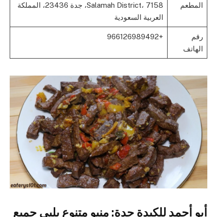
المطعم
Salamah District، 7158، جدة 23436، المملكة
العربية السعودية
رقم
+966126989492
الهاتف
أبو أحمد للكبدة جدة: منيو متنوع يلبي جميع