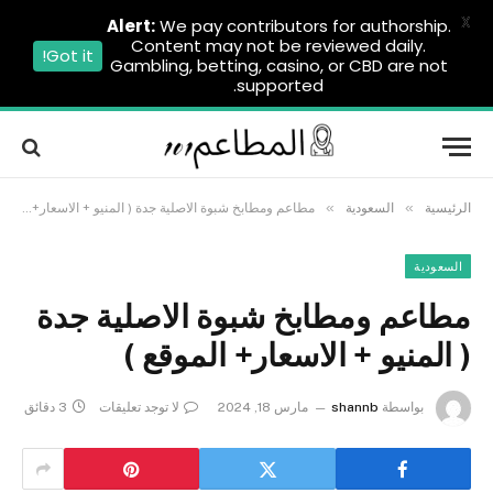
X
Alert:
We pay contributors for authorship.
Content may not be reviewed daily.
Got it!
Gambling, betting, casino, or CBD are not
supported.
»
»
الرئيسية
السعودية
مطاعم ومطابخ شبوة الاصلية جدة ( المنيو + الاسعار+ الموقع )
السعودية
مطاعم ومطابخ شبوة الاصلية جدة
( المنيو + الاسعار+ الموقع )
بواسطة
shannb
مارس 18, 2024
لا توجد تعليقات
3 دقائق