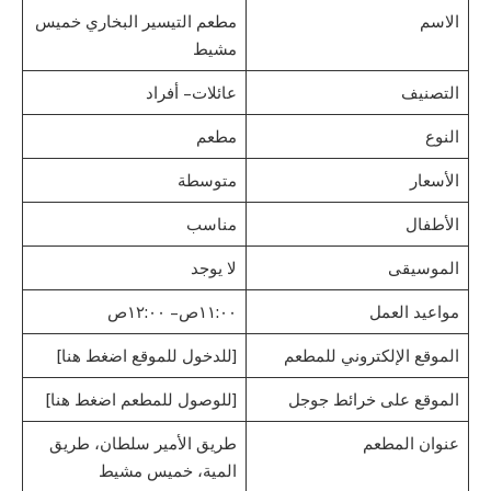
الاسم
مطعم التيسير البخاري خميس
مشيط
التصنيف
عائلات – أفراد
النوع
مطعم
الأسعار
متوسطة
الأطفال
مناسب
الموسيقى
لا يوجد
مواعيد العمل
١١:٠٠ص – ١٢:٠٠ص
الموقع الإلكتروني للمطعم
[للدخول للموقع اضغط هنا]
الموقع على خرائط جوجل
[للوصول للمطعم اضغط هنا]
عنوان المطعم
طريق الأمير سلطان، طريق
المية، خميس مشيط