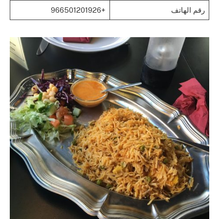
رقم الهاتف
+966501201926