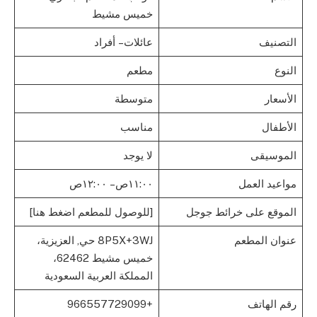
خميس مشيط
التصنيف
عائلات – أفراد
النوع
مطعم
الأسعار
متوسطة
الأطفال
مناسب
الموسيقى
لا يوجد
مواعيد العمل
١١:٠٠ص – ١٢:٠٠ص
الموقع على خرائط جوجل
[للوصول للمطعم اضغط هنا]
عنوان المطعم
8P5X+3WJ حي, العزيزية،
خميس مشيط 62462،
المملكة العربية السعودية
رقم الهاتف
+966557729099