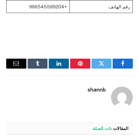
رقم الهاتف
+966545599204
فيسبوك
تويتر
بينتيريست
لينكدإن
Tumblr
البريد
الإلكترو
shannb
المقالات
ذات الصلة