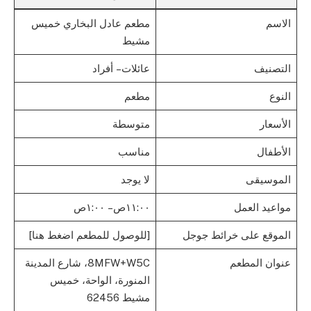
الاسم
مطعم عادل البخاري خميس
مشيط
التصنيف
عائلات – أفراد
النوع
مطعم
الأسعار
متوسطة
الأطفال
مناسب
الموسيقى
لا يوجد
مواعيد العمل
١١:٠٠ص – ١:٠٠ص
الموقع على خرائط جوجل
[للوصول للمطعم اضغط هنا]
عنوان المطعم
8MFW+W5C، شارع المدينة
المنورة، الواحة، خميس
مشيط 62456