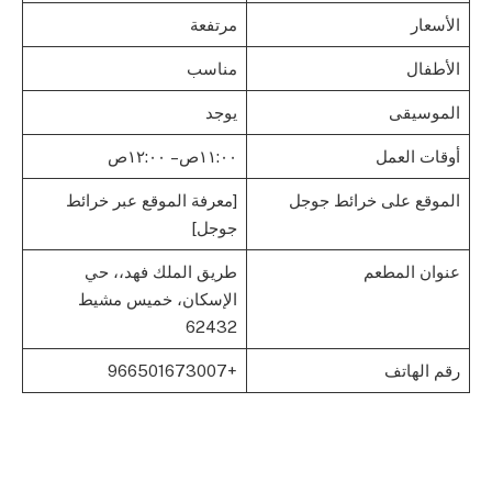
الأسعار
مرتفعة
الأطفال
مناسب
الموسيقى
يوجد
أوقات العمل
١١:٠٠ص – ١٢:٠٠ص
الموقع على خرائط جوجل
[معرفة الموقع عبر خرائط
جوجل]
عنوان المطعم
طريق الملك فهد،، حي
الإسكان، خميس مشيط
62432
رقم الهاتف
+966501673007