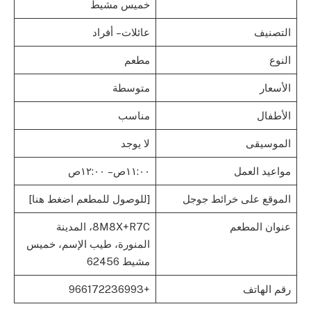
خميس مشيط
التصنيف
عائلات – أفراد
النوع
مطعم
الأسعار
متوسطة
الأطفال
مناسب
الموسيقى
لا يوجد
مواعيد العمل
١١:٠٠ص – ١٢:٠٠ص
الموقع على خرائط جوجل
[للوصول للمطعم اضغط هنا]
عنوان المطعم
8M8X+R7C، المدينة
المنورة، طيب الإسم، خميس
مشيط 62456
رقم الهاتف
+966172236993