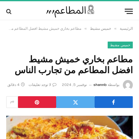
Alert:
We pay contributors for authorship.
Content may not be reviewed daily.
Got it!
Gambling, betting, casino, or CBD are not
supported.
»
»
الرئيسية
خميس مشيط
مطاعم بخاري خميش مشيط افضل المطاعم من تجارب الناس
خميس مشيط
مطاعم بخاري خميش مشيط
افضل المطاعم من تجارب الناس
بواسطة
shannb
نوفمبر 5, 2024
لا توجد تعليقات
4 دقائق