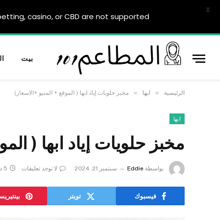
X
tting, casino, or CBD are not supported.
بيت
ال
»
»
الرئيسية
ابها
مخبز حلويات إياد ابها ( الموقع + المنيو +الاسعار)
ابها
مخبز حلويات إياد ابها ( المو
بواسطة
Eddie
سبتمبر 21, 2024
لا توجد تعليقات
5 دقائق
فيسبوك
تويتر
بينتيري