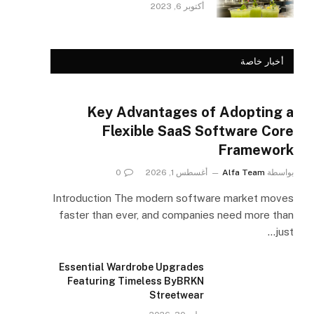
أكتوبر 6, 2023
أخبار خاصة
Key Advantages of Adopting a
Flexible SaaS Software Core
Framework
بواسطة
Alfa Team
أغسطس 1, 2026
0
Introduction The modern software market moves
faster than ever, and companies need more than
just…
Essential Wardrobe Upgrades
Featuring Timeless ByBRKN
Streetwear