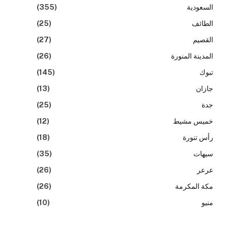
السعودية
(355)
الطائف
(25)
القصيم
(27)
المدينة المنورة
(26)
تبوك
(145)
جازان
(13)
جدة
(25)
خميس مشيط
(12)
رأس تنورة
(18)
سيهات
(35)
عرعر
(26)
مكة المكرمة
(26)
منيو
(10)