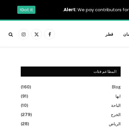
Got it!
Alert:
We pay contributors for 
ان
قطر
فيسبوك
X
الانستغرام
(Twitter)
المطاعم فئات
(160)
Blog
ابها
(91)
الباحة
(10)
الخرج
(279)
الرياض
(28)