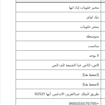
مخبز حلويات إياد ابها
تيك اواي
متجر حلويات
متوسطة
مناسب
لا يوجد
9ص–12ص عدا الجمعة 2م–2ص
[اضغط هنا]
[اضغط هنا]
طريق الملك عبدالعزيز، الاندلس، أبها 62521
+966555076795