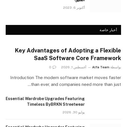
أكتوبر 6, 2023
أخبار خاصة
Key Advantages of Adopting a Flexible
SaaS Software Core Framework
بواسطة
Alfa Team
أغسطس 1, 2026
0
Introduction The modern software market moves faster
than ever, and companies need more than just…
Essential Wardrobe Upgrades Featuring
Timeless ByBRKN Streetwear
يوليو 30, 2026