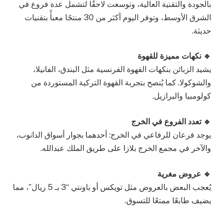
بالجودة والتقنية العالية، وتوسعت لاحقًا لتشمل عدة فروع في
الشرق الأوسط، وتوفر اليوم أكثر من 30 منتجًا معبأً بتقنيات
حديثة.
🔹 نكهات مميزة للقهوة
يشيد الزبائن بنكهات القهوة الفرنسية مثل البندق، الفانيلا،
والشوكولا. كما يُنصح بتجربة القهوة التركية المستوردة من
كولومبيا والبرازيل.
🔹 تعدد الفروع في الخرج
يوجد فرعان للرفاعي في الخرج: أحدهما بجوار أسواق الدانوب،
والآخر في مجمع الخرج بلازا على طريق الملك عبدالله.
🔹 عروض مغرية
يُعجب البعض بالعروض مثل تويكس أو باونتي “3 بـ 5 ريال”، مما
يضيف طابعًا ممتعًا للتسوق.