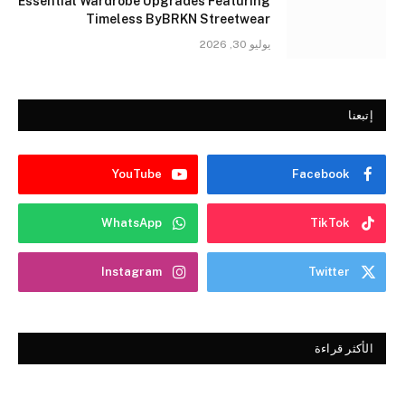
Essential Wardrobe Upgrades Featuring
Timeless ByBRKN Streetwear
يوليو 30, 2026
إتبعنا
YouTube
Facebook
WhatsApp
TikTok
Instagram
Twitter
الأكثر قراءة