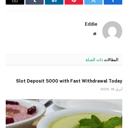
فيسبوك
تويتر
بينتيريست
لينكدإن
Tumblr
البريد
الإلكترو
Eddie
موقع
الويب
المقالات
ذات الصلة
Slot Deposit 5000 with Fast Withdrawal Today
أبريل 18, 2026