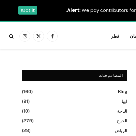
Got it!
Alert:
We pay contributors for 
ان
قطر
فيسبوك
X
الانستغرام
(Twitter)
المطاعم فئات
(160)
Blog
ابها
(91)
الباحة
(10)
الخرج
(279)
الرياض
(28)