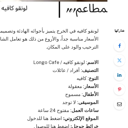
لونقو كافيه في الخرج يتميز بأجوائه الهادئة وتصميمه 
شاركها
الأسعار مناسبة جداً، والأروع من ذلك هو تعامل ا
الترحيب والود على المكان.
الاسم
: لونقو كافيه / Longo Cafe
التصنيف
: أفراد / عائلات
النوع
: كافيه
الأسعار
: معقولة
الأطفال
: مسموح
الموسيقى
: لا توجد
ساعات العمل
: مفتوح 24 ساعة
الموقع الإلكتروني:
اضغط هنا للدخول
خرائط جوجل:
اضغط هنا للوصول