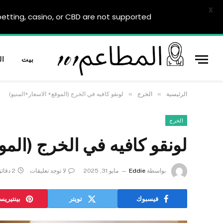
X
tting, casino, or CBD are not supported.
بيت
ال
»
»
الرئيسية
الخرج
لونقو كافيه في الخرج (الموقع+ الاسعار+المنيو)
الخرج
لونقو كافيه في الخرج (المو
بواسطة
Eddie
مايو 31, 2025
لا توجد تعليقات
2 دقائق
فيسبوك
تويتر
بينتيري