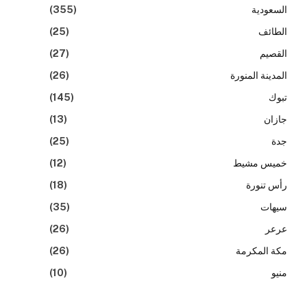
السعودية
(355)
الطائف
(25)
القصيم
(27)
المدينة المنورة
(26)
تبوك
(145)
جازان
(13)
جدة
(25)
خميس مشيط
(12)
رأس تنورة
(18)
سيهات
(35)
عرعر
(26)
مكة المكرمة
(26)
منيو
(10)