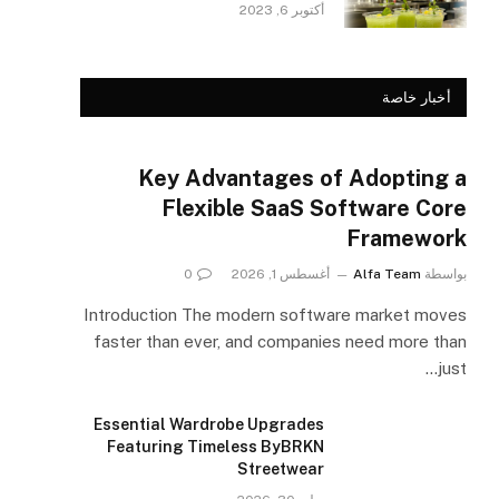
أكتوبر 6, 2023
أخبار خاصة
Key Advantages of Adopting a
Flexible SaaS Software Core
Framework
بواسطة
Alfa Team
أغسطس 1, 2026
0
Introduction The modern software market moves
faster than ever, and companies need more than
just…
Essential Wardrobe Upgrades
Featuring Timeless ByBRKN
Streetwear