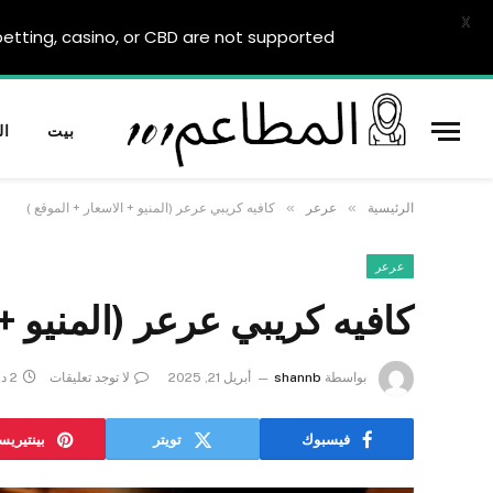
X
tting, casino, or CBD are not supported.
بيت
ال
»
»
الرئيسية
عرعر
كافيه كريبي عرعر (المنيو + الاسعار + الموقع )
عرعر
كافيه كريبي عرعر (المنيو + 
بواسطة
shannb
أبريل 21, 2025
لا توجد تعليقات
2 دقائق
فيسبوك
تويتر
بينتيري