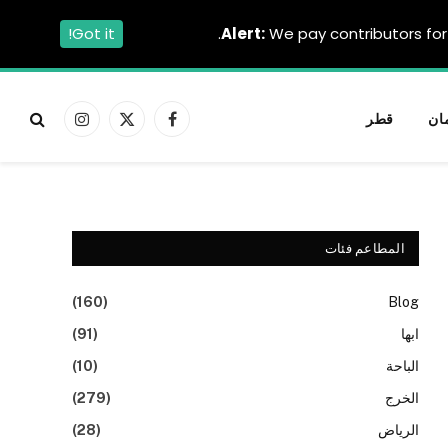
Got it!
Alert:
We pay contributors for 
ان
قطر
فيسبوك
X
الانستغرام
(Twitter)
المطاعم فئات
(160)
Blog
ابها
(91)
الباحة
(10)
الخرج
(279)
الرياض
(28)