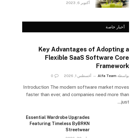
أكتوبر 6, 2023
أخبار خاصة
Key Advantages of Adopting a
Flexible SaaS Software Core
Framework
بواسطة
Alfa Team
أغسطس 1, 2026
0
Introduction The modern software market moves
faster than ever, and companies need more than
just…
Essential Wardrobe Upgrades
Featuring Timeless ByBRKN
Streetwear