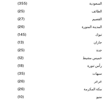
السعودية
(355)
الطائف
(25)
القصيم
(27)
المدينة المنورة
(26)
تبوك
(145)
جازان
(13)
جدة
(25)
خميس مشيط
(12)
رأس تنورة
(18)
سيهات
(35)
عرعر
(26)
مكة المكرمة
(26)
منيو
(10)