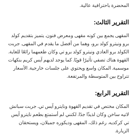
المحضرة باحترافية عالية.
التقرير الثالث:
المقهى يجمع بين كونه مقهى ومعرض فنون. يتميز بتقديم كولد
برو ونيترو كولد برو، وهما من أفضل ما يقدم في المقهى. جربت
الكولد برو العادي ونيترو كولد برو تي وكان طعمهما رائعًا للغاية.
القهوة هناك تضفي تأثيرًا قويًا. كما يوجد لديهم آيس كريم بنكهات
موسمية. المكان واسع ويحتوي على جلسات خارجية. الأسعار
تتراوح بين المتوسطة والمرتفعة.
التقرير الرابع:
المكان مختص في تقديم القهوة ونايترو آيس تي. جربت سبانش
لاتيه ساخن وكان لذيذًا جدًا. لكنني لم أستمتع بطعم نايترو آيس
تي كركديه. رغم ذلك، المقهى وديكوره جميلان، ويستحقان
الزيارة.