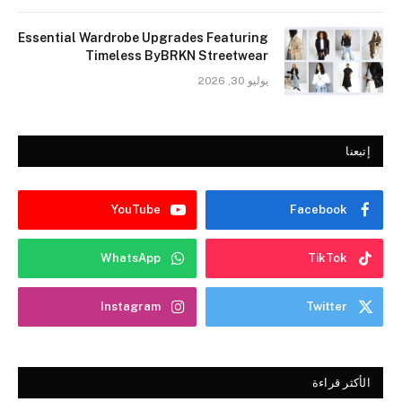
Essential Wardrobe Upgrades Featuring
Timeless ByBRKN Streetwear
يوليو 30, 2026
إتبعنا
YouTube
Facebook
WhatsApp
TikTok
Instagram
Twitter
الأكثر قراءة