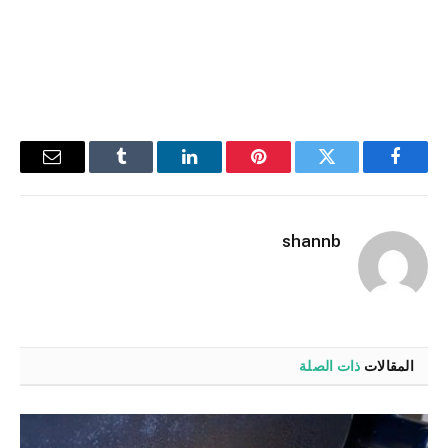
فيسبوك
تويتر
بينتيريست
لينكدإن
Tumblr
البريد
الإلكترو
shannb
المقالات
ذات الصلة