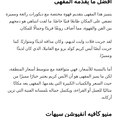
أفضل ما يقدمه المقهى
يتميز هذا المقهى بتقديم قهوة مختصة مع ديكورات رائعة ومميزة
تضفي على المكان طابعًا فنيًا خاصًا. ما لفت انتباهي هو دمجهم
بين الفن والقهوة، مما أضاف رونقًا فريدًا وجمالًا للمكان.
لقد جربت فلات وايت لديهم، وكان مذاقه لذيذًا ومتوازنًا. كما
جربت أيضًا آيس كريم كولد برو مع الفانيلا، الذي كان لذيذًا
ومميزًا.
أما بالنسبة للأسعار، فهي متوافقة مع متوسط أسعار المنطقة،
لكن ما يميز المقهى هو أن الآيس كريم يعتبر خيارًا مميزًا من
حيث السعر والكميات الكبيرة التي يقدمها. المقهى يعد مكانًا
مثاليًا للعمل أو القراءة، ويكتمل جماله بلمساته الفنية التي تزين
أركانه.
منيو كافيه انفيوشن سيهات