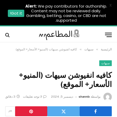
X
Alert:
We pay contributors for authorship.
Content may not be reviewed daily.
Got it!
Gambling, betting, casino, or CBD are not
supported.
»
»
الرئيسية
سيهات
كافيه انفيوشن سيهات (المنيو+ الأسعار+ الموقع)
سيهات
كافيه انفيوشن سيهات (المنيو+
الأسعار+ الموقع)
بواسطة
shannb
ديسمبر 5, 2024
لا توجد تعليقات
3 دقائق