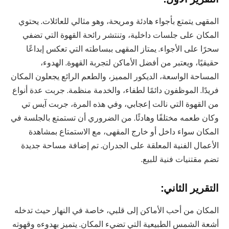
المقهى يتمتع بأجواء هادئة ومريحة، وهو مثالي للعائلات. يحتوي
المكان على جلسات داخلية، وتنتشر رائحة القهوة التي تضفي
سحرًا على الأجواء. يمتاز المقهى ببساطته التي تعكس إبداعًا
حقيقيًا، ويعتبر من أفضل الأماكن لتجربة القهوة. الهدوء،
المساحة الواسعة، الديكور المميز، والطعم الرائع يجعلون المكان
فريدًا. الموظفون دائمًا لطفاء، والخدمة منظمة. جربت عدة أنواع
من القهوة التي نالت إعجابي، وفي هذه المرة، جربت آيس تي
وكان طعمه مختلفًا وهادئًا. من الضروري أن تستمتع بالجلسة في
المكان سواء داخل أو خارج المقهى، مع الاستمتاع بمشاهدة
الأعمال الفنية المعلقة على الجدران. تم إضافة مساحة جديدة
تضم مقتنيات فنية للبيع.
التقرير الثاني:
المكان من أحب الأماكن إلى قلبي، خاصة في النهار حيث تدخله
أشعة الشمس الطبيعية التي تضيء المكان. يتميز بهدوءه وقهوته