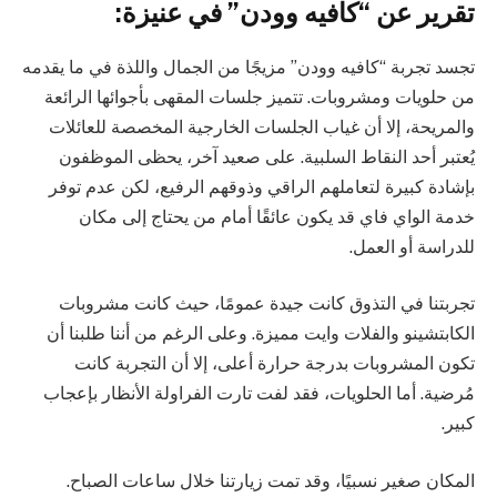
تقرير عن “كافيه وودن” في عنيزة:
تجسد تجربة “كافيه وودن” مزيجًا من الجمال واللذة في ما يقدمه
من حلويات ومشروبات. تتميز جلسات المقهى بأجوائها الرائعة
والمريحة، إلا أن غياب الجلسات الخارجية المخصصة للعائلات
يُعتبر أحد النقاط السلبية. على صعيد آخر، يحظى الموظفون
بإشادة كبيرة لتعاملهم الراقي وذوقهم الرفيع، لكن عدم توفر
خدمة الواي فاي قد يكون عائقًا أمام من يحتاج إلى مكان
للدراسة أو العمل.
تجربتنا في التذوق كانت جيدة عمومًا، حيث كانت مشروبات
الكابتشينو والفلات وايت مميزة. وعلى الرغم من أننا طلبنا أن
تكون المشروبات بدرجة حرارة أعلى، إلا أن التجربة كانت
مُرضية. أما الحلويات، فقد لفت تارت الفراولة الأنظار بإعجاب
كبير.
المكان صغير نسبيًا، وقد تمت زيارتنا خلال ساعات الصباح.