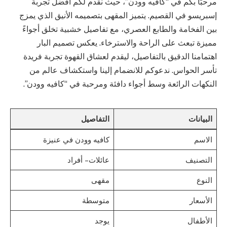
مرحبًا بكم في “كافيه وودن”، حيث نقدم لكم أفضل تجربة
إسبريسو في القصيم. يتميز المقهى بتصميمه الأنيق الذي يمزج
بين الفخامة والطابع العصري، مع تفاصيل خشبية تخلق أجواءً
مميزة تبعث على الراحة والاسترخاء. يعكس تصميم البار
اهتمامنا الدقيق بالتفاصيل، ليقدم لعشاق القهوة تجربة فريدة
تأسر الحواس. ندعوكم للانضمام إلينا واستكشاف عالم من
النكهات الرائعة وسط أجواء دافئة ومرحبة في “كافيه وودن”.
البيانات
التفاصيل
الاسم
كافيه وودن في عنيزة
التصنيف
عائلات – أفراد
النوع
مقهى
الأسعار
متوسطة
الأطفال
يوجد