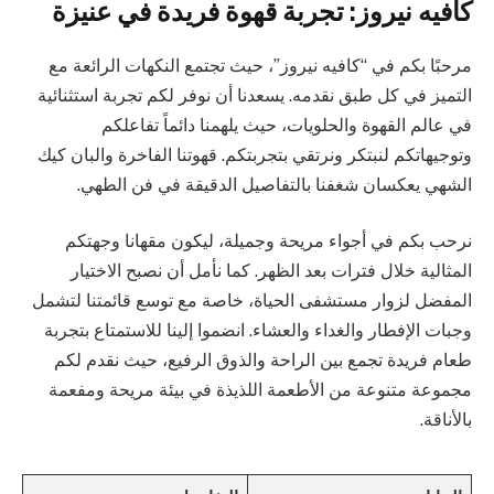
كافيه نيروز: تجربة قهوة فريدة في عنيزة
مرحبًا بكم في “كافيه نيروز”، حيث تجتمع النكهات الرائعة مع
التميز في كل طبق نقدمه. يسعدنا أن نوفر لكم تجربة استثنائية
في عالم القهوة والحلويات، حيث يلهمنا دائماً تفاعلكم
وتوجيهاتكم لنبتكر ونرتقي بتجربتكم. قهوتنا الفاخرة والبان كيك
الشهي يعكسان شغفنا بالتفاصيل الدقيقة في فن الطهي.
نرحب بكم في أجواء مريحة وجميلة، ليكون مقهانا وجهتكم
المثالية خلال فترات بعد الظهر. كما نأمل أن نصبح الاختيار
المفضل لزوار مستشفى الحياة، خاصة مع توسع قائمتنا لتشمل
وجبات الإفطار والغداء والعشاء. انضموا إلينا للاستمتاع بتجربة
طعام فريدة تجمع بين الراحة والذوق الرفيع، حيث نقدم لكم
مجموعة متنوعة من الأطعمة اللذيذة في بيئة مريحة ومفعمة
بالأناقة.