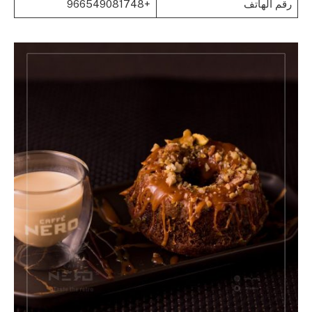
رقم الهاتف
+966549081748