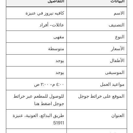
البيانات
التفاصيل
الاسم
كافيه نيروز في عنيزة
التصنيف
عائلات – أفراد
النوع
مقهى
الأسعار
متوسطة
الأطفال
يوجد
الموسيقى
يوجد
مواعيد العمل
٤:٠٠ م – ٢:٠٠ ص
الموقع على خرائط جوجل
للوصول للمطعم عبر خرائط
جوجل اضغط هنا
العنوان
طريق البدائع، العونية، عنيزة
51911