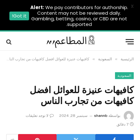
X
Alert:
We pay contributors for authorship.
Content may not be reviewed daily.
Got it!
Gambling, betting, casino, or CBD are not
supported.
»
»
الرئيسية
السعودية
كافيهات عنيزة للعوائل افضل كافيهات من تجارب الناس
السعودية
كافيهات عنيزة للعوائل افضل
كافيهات من تجارب الناس
بواسطة
shannb
سبتمبر 28, 2024
لا توجد تعليقات
7 دقائق