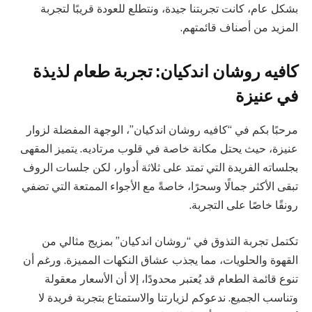
بشكل عام، كانت تجربتنا جيدة، ونتطلع للعودة قريبًا لتجربة
المزيد من أصناف قائمتهم.
كافيه روشان اندكيان: تجربة طعام لذيذة
في عنيزة
مرحبًا بكم في “كافيه روشان اندكيان”، الوجهة المفضلة لزوار
عنيزة، حيث يحتل مكانة خاصة في قلوب مرتاديه. يتميز المقهى
بجلساته الفريدة التي تمتد على ثلاثة أدوار، لكن جلسات الروف
تبقى الأكثر جمالًا وسحرًا، خاصةً مع الأجواء الممتعة التي تضفي
رونقًا خاصًا على التجربة.
تكتمل تجربة التذوق في “روشان اندكيان” بمزيج مثالي من
القهوة والحلويات، مما يجذب عشاق النكهات المميزة. ورغم أن
تنوع قائمة الطعام قد يُعتبر محدودًا، إلا أن الأسعار معقولة
وتناسب الجميع. ندعوكم لزيارتنا والاستمتاع بتجربة فريدة لا