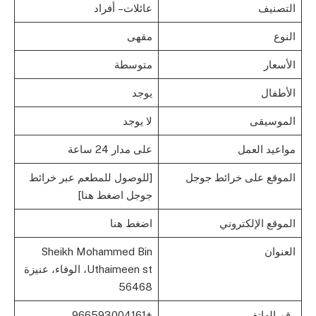
التصنيف
عائلات – أفراد
النوع
مقهى
الأسعار
متوسطة
الأطفال
يوجد
الموسيقى
لا يوجد
مواعيد العمل
على مدار 24 ساعة
الموقع على خرائط جوجل
[للوصول للمطعم عبر خرائط
جوجل اضغط هنا]
الموقع الإلكتروني
اضغط هنا
العنوان
Sheikh Mohammed Bin
Uthaimeen st، الوفاء، عنيزة
56468
رقم الهاتف
+966593004161