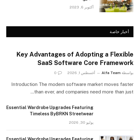
أكتوبر 6, 2023
أخبار خاصة
Key Advantages of Adopting a Flexible
SaaS Software Core Framework
بواسطة
Alfa Team
أغسطس 1, 2026
0
Introduction The modern software market moves faster
than ever, and companies need more than just…
Essential Wardrobe Upgrades Featuring
Timeless ByBRKN Streetwear
يوليو 30, 2026
Essential Wardrobe Upgrades Featuring