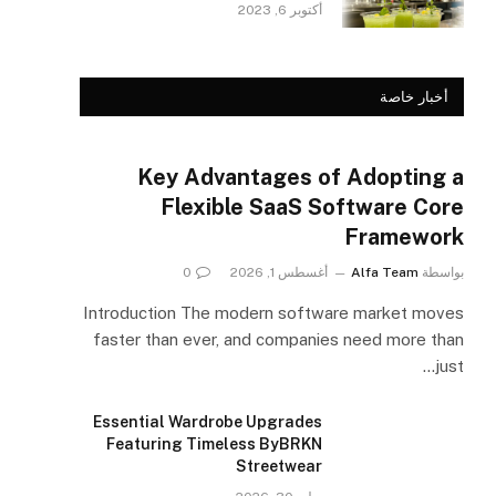
أكتوبر 6, 2023
أخبار خاصة
Key Advantages of Adopting a
Flexible SaaS Software Core
Framework
بواسطة
Alfa Team
أغسطس 1, 2026
0
Introduction The modern software market moves
faster than ever, and companies need more than
just…
Essential Wardrobe Upgrades
Featuring Timeless ByBRKN
Streetwear