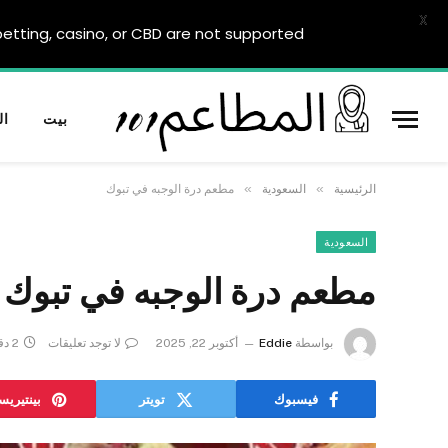
X
tting, casino, or CBD are not supported.
بيت
ال
»
»
الرئيسية
السعودية
مطعم درة الوجبه في تبوك
السعودية
مطعم درة الوجبه في تبوك
بواسطة
Eddie
أكتوبر 22, 2025
لا توجد تعليقات
2 دقائق
فيسبوك
تويتر
بينتيري