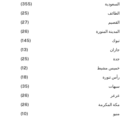
السعودية
(355)
الطائف
(25)
القصيم
(27)
المدينة المنورة
(26)
تبوك
(145)
جازان
(13)
جدة
(25)
خميس مشيط
(12)
رأس تنورة
(18)
سيهات
(35)
عرعر
(26)
مكة المكرمة
(26)
منيو
(10)