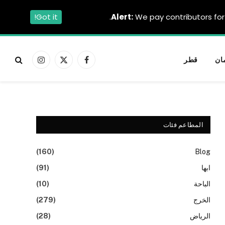
Got it!
Alert:
We pay contributors for 
ان
قطر
فيسبوك
X
الانستغرام
(Twitter)
المطاعم فئات
(160)
Blog
ابها
(91)
الباحة
(10)
الخرج
(279)
الرياض
(28)