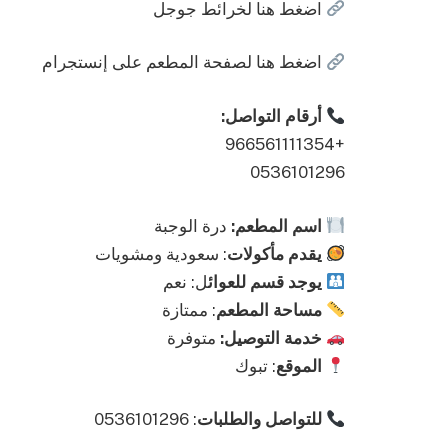
اضغط هنا لخرائط جوجل
اضغط هنا لصفحة المطعم على إنستجرام
أرقام التواصل:
+966561111354
0536101296
اسم المطعم:
درة الوجبة
يقدم مأكولات
: سعودية ومشويات
يوجد قسم للعوائ
ل: نعم
مساحة المطعم
: ممتازة
خدمة التوصيل:
متوفرة
الموقع
: تبوك
للتواصل والطلبات
: 0536101296