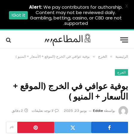
X
Alert:
We pay contributors for authorship.
Content may not be reviewed daily.
Got it!
Gambling, betting, casino, or CBD are not
supported.
»
»
الرئيسية
الخرج
بوفية عوافي في الخرج (الموقع + الأسعار + المنيو )
الخرج
بوفية عوافي في الخرج (الموقع +
الأسعار + المنيو )
بواسطة
Eddie
يونيو 23, 2025
لا توجد تعليقات
2 دقائق