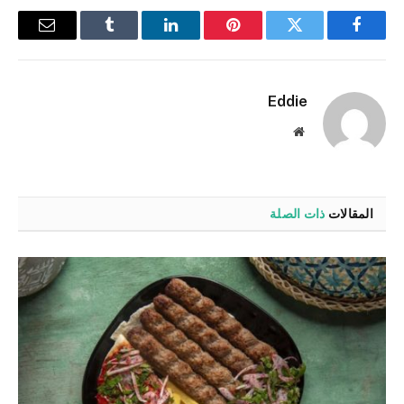
فيسبوك
تويتر
بينتيريست
لينكدإن
Tumblr
البريد
الإلكترو
Eddie
موقع
الويب
المقالات
ذات الصلة