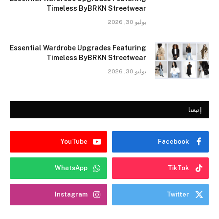
Timeless ByBRKN Streetwear
يوليو 30, 2026
Essential Wardrobe Upgrades Featuring
Timeless ByBRKN Streetwear
يوليو 30, 2026
إتبعنا
YouTube
Facebook
WhatsApp
TikTok
Instagram
Twitter