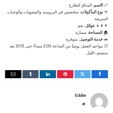
🍗
الاسم
: المذاق الطازج
🍴
نوع المأكولات
: متخصص في البروستد والمشويات والوجبات
السريعة
👨‍👩‍👧
عوائل
: نعم
🏠
المساحة
: ممتازة
🚗
خدمة التوصي
ل: متوفرة
🕑 مواعيد العمل: يوميًا من الساعة 2:00 مساءً حتى 12:15 بعد
منتصف الليل
فيسبوك
تويتر
بينتيريست
لينكدإن
Tumblr
البريد
الإلكترو
Eddie
موقع
الويب