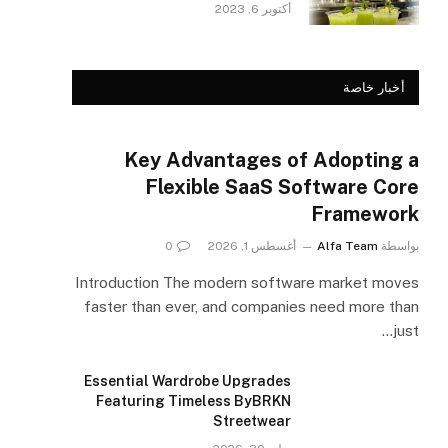
أكتوبر 6, 2023
أخبار خاصة
Key Advantages of Adopting a
Flexible SaaS Software Core
Framework
بواسطة
Alfa Team
أغسطس 1, 2026
0
Introduction The modern software market moves
faster than ever, and companies need more than
just…
Essential Wardrobe Upgrades
Featuring Timeless ByBRKN
Streetwear