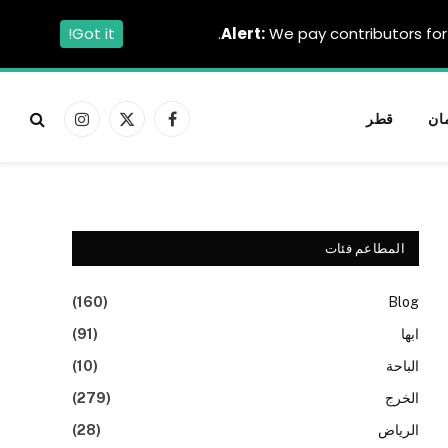
Got it!
Alert:
We pay contributors for 
ان
قطر
فيسبوك
X
الانستغرام
(Twitter)
المطاعم فئات
(160)
Blog
ابها
(91)
الباحة
(10)
الخرج
(279)
الرياض
(28)