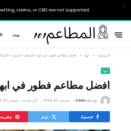
X
tting, casino, or CBD are not supported.
بيت
ال
»
»
الرئيسية
ابها
افضل مطاعم فطور في ابها ( الموقع + المنيو + الأسعار
ابها
افضل مطاعم فطور في ابها ( 
بواسطة
Eddie
سبتمبر 20, 2024
آخر تحديث:
سبتمبر 20, 2024
فيسبوك
تويتر
بينتيري