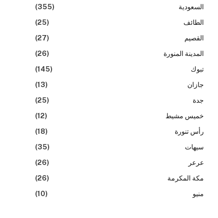
السعودية
(355)
الطائف
(25)
القصيم
(27)
المدينة المنورة
(26)
تبوك
(145)
جازان
(13)
جدة
(25)
خميس مشيط
(12)
رأس تنورة
(18)
سيهات
(35)
عرعر
(26)
مكة المكرمة
(26)
منيو
(10)