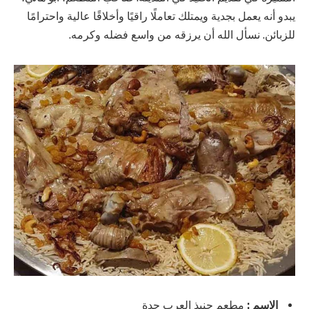
يبدو أنه يعمل بجدية ويمتلك تعاملًا راقيًا وأخلاقًا عالية واحترامًا
للزبائن. نسأل الله أن يرزقه من واسع فضله وكرمه.
الاسم :
مطعم حنيذ العرب جدة