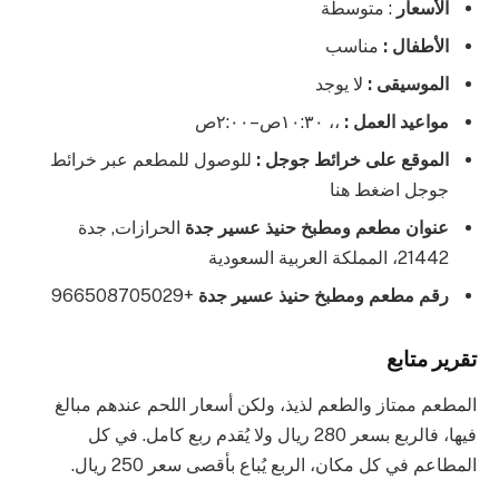
الأسعار
: متوسطة
الأطفال :
مناسب
الموسيقى :
لا يوجد
مواعيد العمل :
،، ١٠:٣٠ص–٢:٠٠ص
الموقع على خرائط جوجل :
للوصول للمطعم عبر خرائط
جوجل اضغط هنا
عنوان مطعم ومطبخ حنيذ عسير جدة
الحرازات, جدة
21442، المملكة العربية السعودية
رقم مطعم ومطبخ حنيذ عسير جدة
+966508705029
تقرير متابع
المطعم ممتاز والطعم لذيذ، ولكن أسعار اللحم عندهم مبالغ
فيها، فالربع بسعر 280 ريال ولا يُقدم ربع كامل. في كل
المطاعم في كل مكان، الربع يُباع بأقصى سعر 250 ريال.