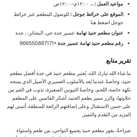
مواعيد العمل :
،، ١٢:٠٠م–١٢:٠٠ص
الموقع على خرائط جوجل :
للوصول للمطعم عبر خرائط
جوجل اضغط هنا
عنوان مطعم حنيذ تهامة
عسير جدة حي، البشائر، ، جدة
رقم مطعم حنيذ تهامة عسير جدة
+966550887171
تقرير متابع
ما شاء الله تبارك الله، يُعتبر مطعم حنيذ في جدة أفضل مطعم
حنيذ، وخاصةً عندما يُعد بالأسلوب العسيري الأصيل الذي يمنحه
نكهة خاصة. اللحم، وخاصةً التيوس الصغيرة، تذوب في الفم من
حلاوتها، والرز مميز بطعم الحنيذ. أشكر القائمين على المطعم
على حسن الاستقبال وعلى إضافتهم الرائعة للمنطقة. أتمنى لهم
المزيد من التقدم والتميز.
صراحةً، يفوز مطعم حنيذ بجميع النواحي، من طعم واستواء