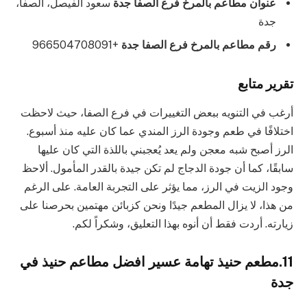
عنوان مطاعم بالمرخ فرع الصفا جدة
سعود الفيصل، الصفا،
جدة
رقم مطاعم بالمرخ فرع الصفا جدة
+966504708091
تقرير متابع
أرغب في التنويه ببعض التغييرات في فرع الصفا، حيث لاحظت
اختلافًا في طعم وجودة الرز المندي عما كان عليه منذ أسبوع.
الرز أصبح شبه معجن ولم يعد يُعجبني باللذة التي كان عليها
سابقًا، كما أن جودة الدجاج لم تكن جيدة بالقدر المأمول. ألاحظ
وجود الزيت في الرز، مما يؤثر على التجربة العامة. على الرغم
من هذا، لا يزال المطعم جيدًا ونحن كزبائن مهتمين بحرصنا على
زيارته. أردت فقط أن أنوه بهذا التعليق، وشكراً لكم.
11.مطعم حنيذ تهامة عسير افضل مطاعم حنيذ في
جدة