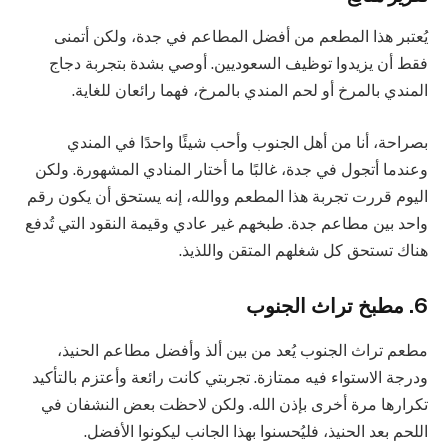
يُعتبر هذا المطعم من أفضل المطاعم في جدة، ولكن أتمنى
فقط أن يزيدوا توظيف السعوديين. أوصي بشدة بتجربة دجاج
المندي بالمرخ أو لحم المندي بالمرخ، فهما رائعان للغاية.
بصراحة، أنا من أهل الجنوب وأحب شيئًا واحدًا في المندي
وعندما أتجول في جدة، غالبًا ما أختار المنادي المشهورة. ولكن
اليوم قررت تجربة هذا المطعم ووالله، إنه يستحق أن يكون رقم
واحد بين مطاعم جدة. طبخهم غير عادي وقيمة النقود التي تُدفع
هناك تستحق كل شغلهم المتقن واللذيذ.
6. مطبخ تراث الجنوب
مطعم تراث الجنوب يُعد من بين ألذ وأفضل مطاعم الحنيذ،
ودرجة الاستواء فيه ممتازة. تجربتي كانت رائعة وأعتزم بالتأكيد
تكرارها مرة أخرى بإذن الله. ولكن لاحظت بعض النشفان في
اللحم بعد الحنيذ، فليُحسنوا بهذا الجانب ليكونوا الأفضل.