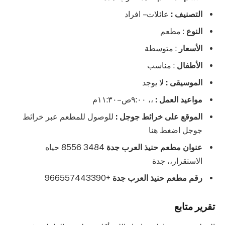
التصنيف :
عائلات – افراد
النوع
: مطعم
الأسعار
: متوسطة
الأطفال
: مناسب
الموسيقى :
لا يوجد
مواعيد العمل :
،، ٩:٠٠ص–١١:٣٠م
الموقع على خرائط جوجل :
للوصول للمطعم عبر خرائط
جوجل اضغط هنا
عنوان مطعم حنيذ العرب جدة
3484 8556 حياه
الاستقرار،، جدة
رقم مطعم حنيذ العرب جدة
+966557443390
تقرير متابع