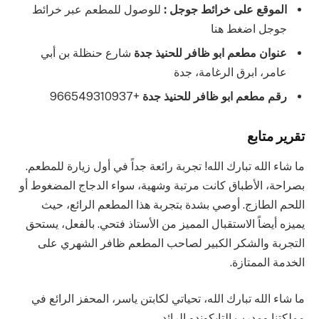
الموقع على خرائط جوجل :
للوصول للمطعم عبر خرائط
جوجل اضغط هنا
عنوان مطعم ابو ظافر للحنيذ جدة
شارع حنظلة بن أبي
عامر، ابرق الرغامة، جدة
رقم مطعم ابو ظافر للحنيذ جدة
+966549310937
تقرير متابع
ما شاء الله تبارك الله! تجربة رائعة جداً في أول زيارة للمطعم.
بصراحة، الأطباق كانت مرتبة وشهية، سواء الدجاج المضغوط أو
اللحم الطازج. أوصي بشدة بتجربة هذا المطعم الرائع، حيث
يميزه أيضاً الاستقبال المميز من الأستاذ فتحي. بالفعل، يستحق
التجربة والشكر الكبير لصاحب المطعم ظافر الشهري على
الخدمة الممتازة.
ما شاء الله تبارك الله، تحياتي لكابتن ياسر، المحفز الرائع في
مملكتنا ومدرب التايكوندو الرائد.