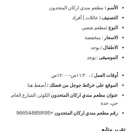
الأسم :
مطعم مندي اركان المتحدون
التصنيف :
عائلات | أفراد
النوع :
مطعم شعبي
الاسعار
: منخفضة
الاطفال :
يوجد
الموسيقى
: يوجد
أوقات العمل :
، ١١:٣٠ص–١٢:٠٠ص
الموقع على خرائط جوجل من فضلك :
أضغط هنا
عنوان مطعم مندي اركان المتحدون
الكوثر، الشارع العام,
حي، جدة
رقم مطعم مندي اركان المتحدون
+966548859195
تقرير متابع