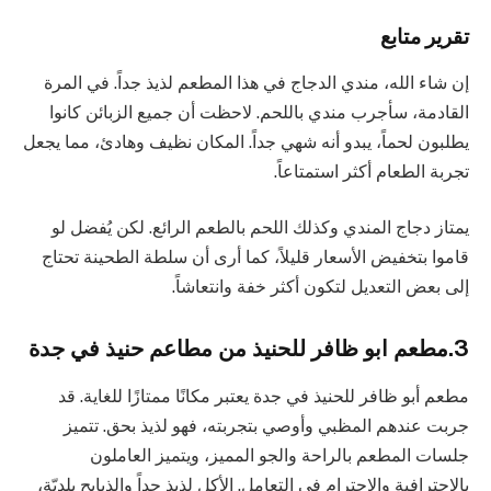
تقرير متابع
إن شاء الله، مندي الدجاج في هذا المطعم لذيذ جداً. في المرة
القادمة، سأجرب مندي باللحم. لاحظت أن جميع الزبائن كانوا
يطلبون لحماً، يبدو أنه شهي جداً. المكان نظيف وهادئ، مما يجعل
تجربة الطعام أكثر استمتاعاً.
يمتاز دجاج المندي وكذلك اللحم بالطعم الرائع. لكن يُفضل لو
قاموا بتخفيض الأسعار قليلاً، كما أرى أن سلطة الطحينة تحتاج
إلى بعض التعديل لتكون أكثر خفة وانتعاشاً.
3.مطعم ابو ظافر للحنيذ من مطاعم حنيذ في جدة
مطعم أبو ظافر للحنيذ في جدة يعتبر مكانًا ممتازًا للغاية. قد
جربت عندهم المظبي وأوصي بتجربته، فهو لذيذ بحق. تتميز
جلسات المطعم بالراحة والجو المميز، ويتميز العاملون
بالاحترافية والاحترام في التعامل. الأكل لذيذ جداً والذبايح بلديّة،