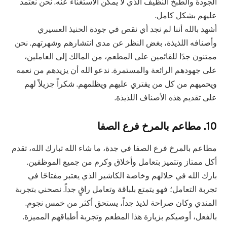
الجودة والطبخ النظيف الذي لا يمكن الاستغناء عنه. نحن نعتمد
عليهم بشكل كامل.
أشهد بالله أننا لم نجد أي نقص في جودة الحنيذ العسيري
وأصنافه اللذيذة، بغض النظر عن مدى انتشارهم وشهرتهم. نحن
ممتنون جدًا للقائمين على المطعم، من المالك إلى العاملين،
على جهودهم الرائعة والمستمرة. ندعو الله أن يزيدهم من نعمه
ويحميهم من كل من يفتري عليهم ويظلمهم. شكراً جزيلاً لهم
على تقديم هذه الأصناف اللذيذة.
10. مطاعم بالمرخ فرع الصفا
مطاعم بالمرخ فرع الصفا في جدة، ما شاء الله تبارك الله، تقدم
أكل ممتاز وتتميز بتعامل وأخلاق وكرم من جميع الموظفين.
بارك الله في حلالهم وخاصة الكاشير الذي يعتبر مفتاحًا في
تجربة التعامل؛ فهو يتمتع بلباقة وتعامل راقٍ جداً. نصحني بتجربة
المندي وكان صراحة لذيذ جداً، يستحق أكثر من خمس نجوم.
بالفعل، أوصيكم بزيارة هذا المطعم وتجربة أطباقهم المميزة.