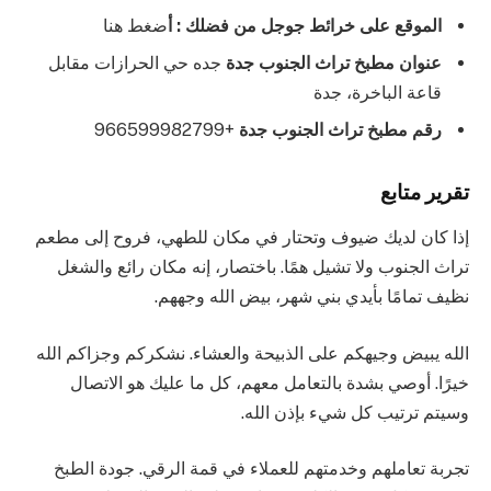
الموقع على خرائط جوجل من فضلك : أ
ضغط هنا
عنوان مطبخ تراث الجنوب جدة
جده حي الحرازات مقابل
قاعة الباخرة، جدة
رقم مطبخ تراث الجنوب جدة
+966599982799
تقرير متابع
إذا كان لديك ضيوف وتحتار في مكان للطهي، فروح إلى مطعم
تراث الجنوب ولا تشيل همًا. باختصار، إنه مكان رائع والشغل
نظيف تمامًا بأيدي بني شهر، بيض الله وجههم.
الله يبيض وجيهكم على الذبيحة والعشاء. نشكركم وجزاكم الله
خيرًا. أوصي بشدة بالتعامل معهم، كل ما عليك هو الاتصال
وسيتم ترتيب كل شيء بإذن الله.
تجربة تعاملهم وخدمتهم للعملاء في قمة الرقي. جودة الطبخ