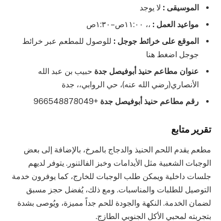
الموسيقى :
لا يوجد
مواعيد العمل :
،، ١١:٠٠ص–١:٣٠ص
الموقع على خرائط جوجل :
للوصول للمطعم عبر خرائط
جوجل اضغط هنا
عنوان مطاعم حنيذ أبوفيصل جدة
حبيب بن عبد الله
الأنصاري(رضي الله عنه)، حي الروابي،، جدة
رقم مطاعم حنيذ أبوفيصل جدة
+966548878049
تقرير متابع
مطعم يقدم اللحم الحنيذ والدجاج بالمرخ، بالإضافة إلى بعض
الوجبات الشعبية مثل الأيدامات وخبز الفالتنور. يتوفر لديهم
جلسات داخلية ويمكن طلب الوجبات للخارج، كما يوفرون خدمة
التوصيل للطلبات والمناسبات. ومع ذلك، يُفضل حجز مسبق
لضمان الخدمة. النكهة والجودة للحم جداً مميزة، ويُوصى بشدة
بتجربته لمحبي الأكل الجنوبي الطازج.