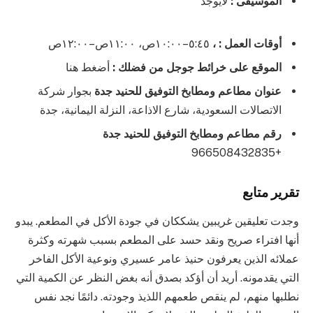
الموسيقى :
لايوجد
أوقات العمل : ،
٥:٤٥–١٠:٠٠ص، ١١:٠٠ص–١٢:٠٠ص
الموقع على خرائط جوجل من فضلك :
أضغط هنا
عنوان مطاعم ومطابخ التوفيق للحنيد جدة
بجوار شركة
الاتصالات السعودية، شارع الاذاعة، النزلة اليمانية، جدة
رقم مطاعم ومطابخ التوفيق للحنيد جدة
+966508432835
تقرير متابع
وجدت تعليقين غريبين يشككان في جودة الأكل في المطعم. يبدو
أنها افتراء صريح ونقد حسد على المطعم بسبب شهرته وكثرة
عملائه الذين يعرفون حنيذ عامر عسيري ونوعية الأكل الفاخر
التي يقدمونه. أريد أن أؤكد بصدق أنه بغض النظر عن الكمية التي
نطلبها منهم، لم ينقص طعمهم اللذيذ وجودته. دائمًا نجد نفس