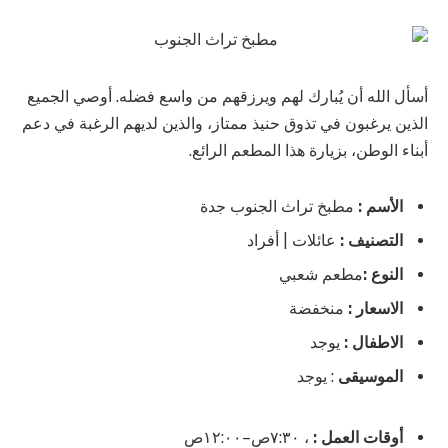
أسأل الله أن يُبارك لهم ويرزقهم من واسع فضله. أوصي الجميع
الذين يرغبون في تذوق حنيذ ممتاز، والذين لديهم الرغبة في دعم
أبناء الوطن، بزيارة هذا المطعم الرائع.
الأسم :
مطبخ تراث الجنوب جدة
التصنيف :
عائلات | أفراد
النوع :
مطعم شعبي
الاسعار :
منخفضة
الاطفال :
يوجد
الموسيقى
: يوجد
أوقات العمل :
، ٧:٣٠ص–١٢:٠٠ص