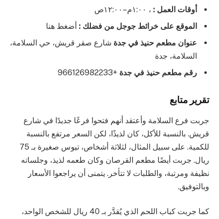
أوقات العمل :
، ١:٠٠م–١٢:٠٠ص
الموقع على خرائط جوجل من فضلك :
أضغط هنا
عنوان مطعم حنيذ في جدة
شارع صقر قريش، حي السلامة،
السلامة، جدة
رقم مطعم حنيذ في جدة
+966126982233
تقرير متابع
جربت فرع السلامة وأعتقد أنهم فتحوا فرعًا جديدًا في شارع
قريش. بالنسبة للأكل، كان لذيذًا، لكن السعر مرتفع بالنسبة
للكمية. على سبيل المثال، لثلاثة أشخاص، تيوس صغيرة بـ 75
ريال. جربت أيضًا مطعم القرصان وكان طعمه لذيذ، وجلساته
نظيفة ومرتبة، والطلبات لا تتأخر. يتمنى أن يراجعوا الأسعار
وبالتوفيق.
كما جربت كباب اللحم الذي يُقدَّر بـ 40 ريال للشخص الواحد،