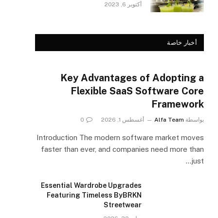
أكتوبر 6, 2023
أخبار خاصة
Key Advantages of Adopting a
Flexible SaaS Software Core
Framework
بواسطة
Alfa Team
أغسطس 1, 2026
0
Introduction The modern software market moves
faster than ever, and companies need more than
just…
Essential Wardrobe Upgrades
Featuring Timeless ByBRKN
Streetwear