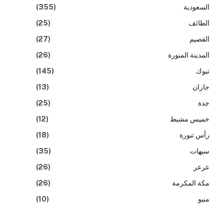
السعودية
(355)
الطائف
(25)
القصيم
(27)
المدينة المنورة
(26)
تبوك
(145)
جازان
(13)
جدة
(25)
خميس مشيط
(12)
رأس تنورة
(18)
سيهات
(35)
عرعر
(26)
مكة المكرمة
(26)
منيو
(10)