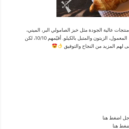
تجات عالية الجودة مثل خبز الصامولي البر، الميني،
همبرجر البطاطس، خبز التوست بأنواعه، الشابورة، المعمول، الزيتون والمتبل بالكيلو. أقيّمهم 10/10، لكن
 لهم المزيد من النجاح والتوفيق
جل اضغط هنا
ضغط هنا