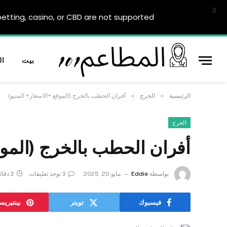
X
tting, casino, or CBD are not supported.
بيت
ال
»
»
الرئيسية
الخرج
أفران الحطب بالخرج (الموقع +الاسعار+ المنيو)
الخرج
أفران الحطب بالخرج (الموق
بواسطة
Eddie
مايو 20, 2025
لا توجد تعليقات
2 دقائق
فيسبوك
تويتر
بينتيري