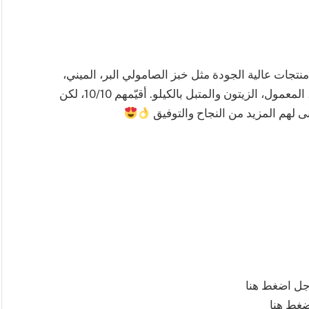
تجات عالية الجودة مثل خبز الصامولي البر، الميني،
همبرجر البطاطس، خبز التوست بأنواعه، الشابورة، المعمول، الزيتون والمتبل بالكيلو. أقيّمهم 10/10، لكن
 لهم المزيد من النجاح والتوفيق
جل اضغط هنا
ضغط هنا