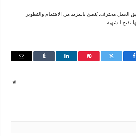
ريق العمل محترف. يُنصح بالمزيد من الاهتمام والتطوير
 تفتح الشهية.
فيسبوك
تويتر
بينتيريست
لينكدإن
Tumblr
البريد
الإلكتروني
موقع
الويب