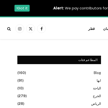
Got it!
Alert:
We pay contributors for 
ان
قطر
فيسبوك
X
الانستغرام
(Twitter)
المطاعم فئات
(160)
Blog
ابها
(91)
الباحة
(10)
الخرج
(279)
الرياض
(28)