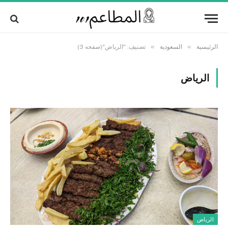
Alert:
We pay contributors for authorship.
Content may not be reviewed daily.
Got it!
Gambling, betting, casino, or CBD are not
supported.
»
»
الرئيسية
السعودية
تصنيف: "الرياض"(صفحه 3)
الرياض
الرياض